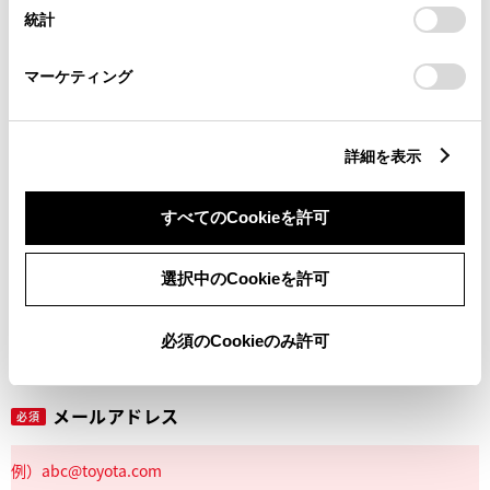
設定の変更、同意を撤回したりするにあたっては、当社の
統計
「
Cookie（クッキー）情報の取り扱いについて
」をご覧くだ
さい。
マーケティング
丁目番地
必須
詳細を表示
すべてのCookieを許可
建物名
任意
選択中のCookieを許可
必須のCookieのみ許可
メールアドレス
必須