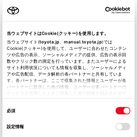
名前（カナ）
必須
当ウェブサイトはCookie(クッキー)を使用します。
当ウェブサイト(
toyota.jp
、
manual.toyota.jp
)では
Cookie(クッキー)を使用して、ユーザーに合わせたコンテン
郵便番号
ツや広告の表示、ソーシャルメディアの提供、広告の表示回
必須
数やクリック数の測定を行っています。またユーザーによる
サイト利用状況についても情報を収集し、ソーシャルメディ
住所自動入力
アや広告配信、データ解析の各パートナーと共有していま
す。各パートナーは、ここで収集された情報とユーザーが各
都道府県
パートナーに提供した他の情報、ユーザーが各パートナーの
必須
サービスを使用したときに収集した他の情報を組み合わせて
使用することがあります。当ウェブサイトの使用を続行する
同
とCookie(クッキー)に同意したこととなります。
必須
意
の
「すべてのCookieを許可」をクリックすることで、お客様の
選
デバイスにすべてのCookie(クッキー)が保存されることに同
設定情報
市区町村名
必須
択
意したことになります。Cookie(クッキー)のオプトアウト、