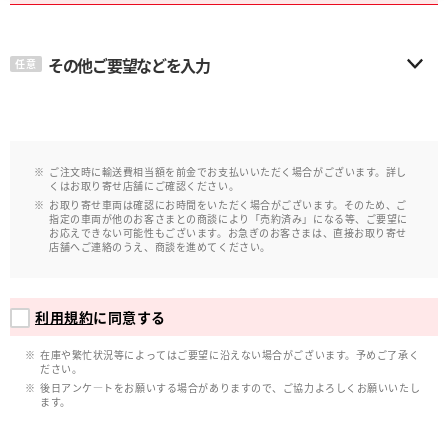
その他ご要望などを入力
任意
ご注文時に輸送費相当額を前金でお支払いいただく場合がございます。詳し
くはお取り寄せ店舗にご確認ください。
お取り寄せ車両は確認にお時間をいただく場合がございます。そのため、ご
指定の車両が他のお客さまとの商談により「売約済み」になる等、ご要望に
お応えできない可能性もございます。お急ぎのお客さまは、直接お取り寄せ
店舗へご連絡のうえ、商談を進めてください。
利用規約
に同意する
在庫や繁忙状況等によってはご要望に沿えない場合がございます。予めご了承く
ださい。
後日アンケ―トをお願いする場合がありますので、ご協力よろしくお願いいたし
ます。