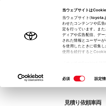
当ウェブサイトはCooki
TOYOTA
当ウェブサイト(
toyota.
わせたコンテンツや広告
色のついた項目
は必須です。
色のついた項目
中古車：見積
定を行っています。また
ディアや広告配信、デー
された情報とユーザーが
を使用したときに収集し
お客さま情報の入力
使用を続行するとCook
「すべてのCookieを
ー)が保存されることに同
「TOYOTAアカウン
更、同意を撤回したりす
同
必須
設定情
て
」をご覧ください。
意
の
選
択
見積り依頼車両