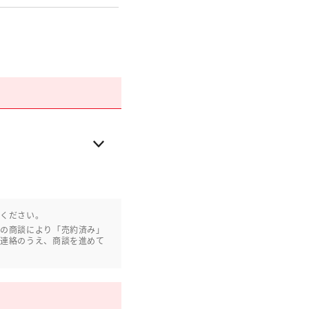
認ください。
との商談により「売約済み」
ご連絡のうえ、商談を進めて