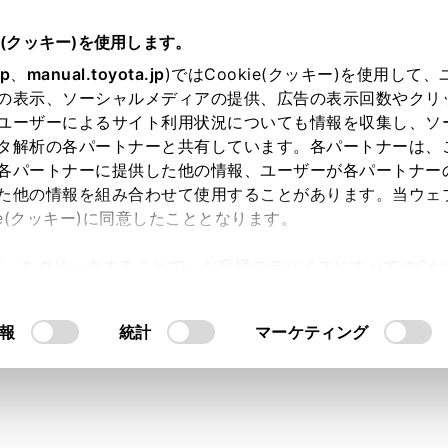
e(クッキー)を使用します。
jp
、
manual.toyota.jp
)ではCookie(クッキー)を使用して
の表示、ソーシャルメディアの提供、広告の表示回数やクリ
り依頼
ユーザーによるサイト利用状況についても情報を収集し、ソ
タ解析の各パートナーと共有しています。各パートナーは、
各パートナーに提供した他の情報、ユーザーが各パートナー
た他の情報を組み合わせて使用することがあります。当ウェ
入力内容のご確認
ie(クッキー)に同意したこととなります。
許可」をクリックすることで、お客様のデバイスにすべてのCook
意したことになります。Cookie(クッキー)のオプトアウト
ト」取得済みの方は、ログインするとお客さま情報の入力を省
るにあたっては、当社の「
Cookie（クッキー）情報の取り
報
統計
マーケティング
ログインして