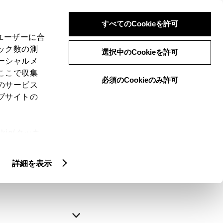
すべてのCookieを許可
、ユーザーに合
ック数の測
選択中のCookieを許可
ーシャルメ
ここで収集
必須のCookieのみ許可
のサービス
ブサイトの
申込みの完了
ie(クッキ
、設定の変
略できます。
扱いについ
詳細を表示
自動入力
新規登録