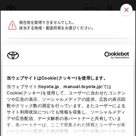
TOYOTA
検索
メニュ
ログイン
現在地を取得できませんでした。
ラインアップ
オーナーサポート
トピックス
該当する地域・都道府県をお選びください。
トヨタ認定中古車
メニュー
北海道
未設定
お気に入り
保存した見積り
閲覧履歴
東北
当ウェブサイトはCookie(クッキー)を使用します。
関東
申し訳ございません。
当ウェブサイト(
toyota.jp
、
manual.toyota.jp
)では
Cookie(クッキー)を使用して、ユーザーに合わせたコンテン
中部
何らかの問題が発生しました。
ツや広告の表示、ソーシャルメディアの提供、広告の表示回
数やクリック数の測定を行っています。またユーザーによる
恐れ入りますが、しばらく経ってから
サイト利用状況についても情報を収集し、ソーシャルメディ
近畿
アや広告配信、データ解析の各パートナーと共有していま
再度、お試し下さい。
す。各パートナーは、ここで収集された情報とユーザーが各
中国
パートナーに提供した他の情報、ユーザーが各パートナーの