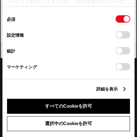
サービスを使用したときに収集した他の情報を組み合わせて
使用することがあります。当ウェブサイトの使用を続行する
四国
同
とCookie(クッキー)に同意したこととなります。
必須
意
九州・沖縄
の
「すべてのCookieを許可」をクリックすることで、お客様の
FAQ・お問い合わせ
選
デバイスにすべてのCookie(クッキー)が保存されることに同
設定情報
択
意したことになります。Cookie(クッキー)のオプトアウト、
設定の変更、同意を撤回したりするにあたっては、当社の
関連サイト
閉じる
統計
「
Cookie（クッキー）情報の取り扱いについて
」をご覧くだ
さい。
関連サービス
マーケティング
公式SNS
詳細を表示
LINE
X
Facebook
YouTube
Instagram
すべてのCookieを許可
トヨタイムズ
選択中のCookieを許可
TOYOTA Mail Magazine