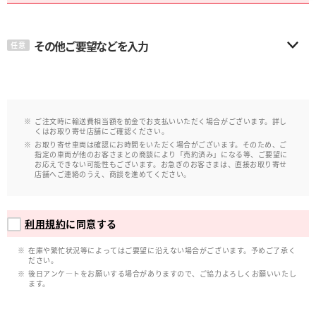
その他ご要望などを入力
任意
ご注文時に輸送費相当額を前金でお支払いいただく場合がございます。詳し
くはお取り寄せ店舗にご確認ください。
お取り寄せ車両は確認にお時間をいただく場合がございます。そのため、ご
指定の車両が他のお客さまとの商談により「売約済み」になる等、ご要望に
お応えできない可能性もございます。お急ぎのお客さまは、直接お取り寄せ
店舗へご連絡のうえ、商談を進めてください。
利用規約
に同意する
在庫や繁忙状況等によってはご要望に沿えない場合がございます。予めご了承く
ださい。
後日アンケ―トをお願いする場合がありますので、ご協力よろしくお願いいたし
ます。