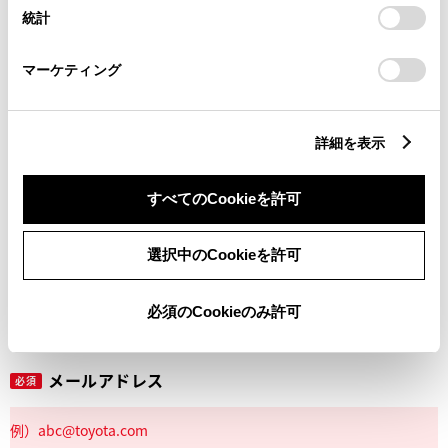
設定の変更、同意を撤回したりするにあたっては、当社の
統計
「
Cookie（クッキー）情報の取り扱いについて
」をご覧くだ
さい。
マーケティング
丁目番地
必須
詳細を表示
すべてのCookieを許可
建物名
任意
選択中のCookieを許可
必須のCookieのみ許可
メールアドレス
必須