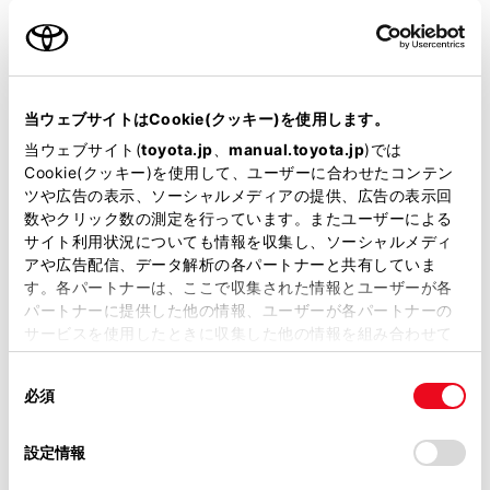
名前（カナ）
必須
当ウェブサイトはCookie(クッキー)を使用します。
当ウェブサイト(
toyota.jp
、
manual.toyota.jp
)では
Cookie(クッキー)を使用して、ユーザーに合わせたコンテン
郵便番号
ツや広告の表示、ソーシャルメディアの提供、広告の表示回
必須
数やクリック数の測定を行っています。またユーザーによる
サイト利用状況についても情報を収集し、ソーシャルメディ
住所自動入力
アや広告配信、データ解析の各パートナーと共有していま
す。各パートナーは、ここで収集された情報とユーザーが各
都道府県
パートナーに提供した他の情報、ユーザーが各パートナーの
必須
サービスを使用したときに収集した他の情報を組み合わせて
使用することがあります。当ウェブサイトの使用を続行する
同
とCookie(クッキー)に同意したこととなります。
必須
意
の
「すべてのCookieを許可」をクリックすることで、お客様の
選
デバイスにすべてのCookie(クッキー)が保存されることに同
設定情報
市区町村名
必須
択
意したことになります。Cookie(クッキー)のオプトアウト、