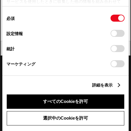
サービスを使用したときに収集した他の情報を組み合わせて
使用することがあります。当ウェブサイトの使用を続行する
四国
同
とCookie(クッキー)に同意したこととなります。
必須
意
九州・沖縄
の
「すべてのCookieを許可」をクリックすることで、お客様の
FAQ・お問い合わせ
選
デバイスにすべてのCookie(クッキー)が保存されることに同
設定情報
択
意したことになります。Cookie(クッキー)のオプトアウト、
設定の変更、同意を撤回したりするにあたっては、当社の
関連サイト
閉じる
統計
「
Cookie（クッキー）情報の取り扱いについて
」をご覧くだ
さい。
関連サービス
マーケティング
公式SNS
詳細を表示
LINE
X
Facebook
YouTube
Instagram
すべてのCookieを許可
トヨタイムズ
選択中のCookieを許可
TOYOTA Mail Magazine