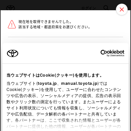
TOYOTA
検索
メニュ
ログイン
現在地を取得できませんでした。
ラインアップ
オーナーサポート
トピックス
該当する地域・都道府県をお選びください。
トヨタ認定中古車
メニュー
北海道
未設定
お気に入り
保存した見積り
閲覧履歴
東北
当ウェブサイトはCookie(クッキー)を使用します。
関東
申し訳ございません。
当ウェブサイト(
toyota.jp
、
manual.toyota.jp
)では
Cookie(クッキー)を使用して、ユーザーに合わせたコンテン
中部
何らかの問題が発生しました。
ツや広告の表示、ソーシャルメディアの提供、広告の表示回
数やクリック数の測定を行っています。またユーザーによる
恐れ入りますが、しばらく経ってから
サイト利用状況についても情報を収集し、ソーシャルメディ
近畿
アや広告配信、データ解析の各パートナーと共有していま
再度、お試し下さい。
す。各パートナーは、ここで収集された情報とユーザーが各
中国
パートナーに提供した他の情報、ユーザーが各パートナーの