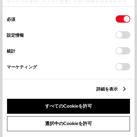
サービスを使用したときに収集した他の情報を組み合わせて
使用することがあります。当ウェブサイトの使用を続行する
同
とCookie(クッキー)に同意したこととなります。
必須
意
の
「すべてのCookieを許可」をクリックすることで、お客様の
FAQ・お問い合わせ
選
デバイスにすべてのCookie(クッキー)が保存されることに同
設定情報
択
意したことになります。Cookie(クッキー)のオプトアウト、
設定の変更、同意を撤回したりするにあたっては、当社の
関連サイト
統計
「
Cookie（クッキー）情報の取り扱いについて
」をご覧くだ
さい。
関連サービス
マーケティング
公式SNS
詳細を表示
LINE
X
Facebook
YouTube
Instagram
すべてのCookieを許可
トヨタイムズ
選択中のCookieを許可
TOYOTA Mail Magazine