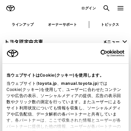
TOYOTA
検索
メニュ
ログイン
ラインアップ
オーナーサポート
トピックス
トヨタ認定中古車
メニュー
未設定
お気に入り
保存した見積り
閲覧履歴
当ウェブサイトはCookie(クッキー)を使用します。
申し訳ございません。
当ウェブサイト(
toyota.jp
、
manual.toyota.jp
)では
Cookie(クッキー)を使用して、ユーザーに合わせたコンテン
何らかの問題が発生しました。
ツや広告の表示、ソーシャルメディアの提供、広告の表示回
数やクリック数の測定を行っています。またユーザーによる
恐れ入りますが、しばらく経ってから
サイト利用状況についても情報を収集し、ソーシャルメディ
アや広告配信、データ解析の各パートナーと共有していま
再度、お試し下さい。
す。各パートナーは、ここで収集された情報とユーザーが各
パートナーに提供した他の情報、ユーザーが各パートナーの