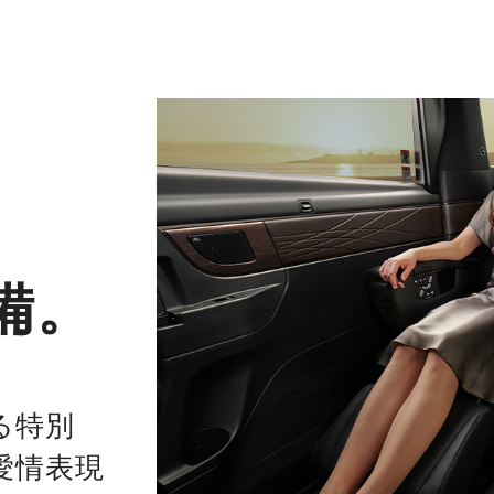
、
備。
る特別
愛情表現