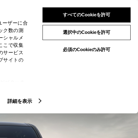
検索
メニュー
ログイン
すべてのCookieを許可
、ユーザーに合
ック数の測
選択中のCookieを許可
ーシャルメ
ここで収集
必須のCookieのみ許可
のサービス
ブサイトの
ie(クッキ
コネクティッド
カスタマイズカ
、設定の変
扱いについ
詳細を表示