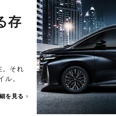
る存
在。それ
イル。
細を見る