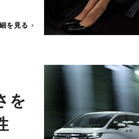
細を見る
さを
性