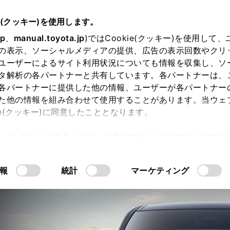
e(クッキー)を使用します。
jp
、
manual.toyota.jp
)ではCookie(クッキー)を使用して
の表示、ソーシャルメディアの提供、広告の表示回数やクリ
ユーザーによるサイト利用状況についても情報を収集し、ソ
タ解析の各パートナーと共有しています。各パートナーは、
各パートナーに提供した他の情報、ユーザーが各パートナー
た他の情報を組み合わせて使用することがあります。当ウェ
ie(クッキー)に同意したこととなります。
許可」をクリックすることで、お客様のデバイスにすべてのCook
内空間
走行性能
PHEV
安全性能
意したことになります。Cookie(クッキー)のオプトアウト
るにあたっては、当社の「
Cookie（クッキー）情報の取り
報
統計
マーケティング