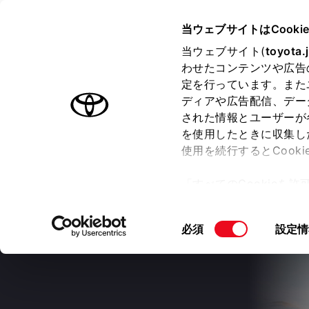
TOYOTA
当ウェブサイトはCooki
当ウェブサイト(
toyota.
わせたコンテンツや広告
ラインアップ
オーナーサポート
トピックス
定を行っています。また
ディアや広告配信、デー
ヴェルファイア
された情報とユーザーが
を使用したときに収集し
使用を続行するとCook
「すべてのCookieを
価格・グレード
デザイン
室
ー)が保存されることに同
更、同意を撤回したりす
同
必須
設定情
て
」をご覧ください。
意
の
選
択