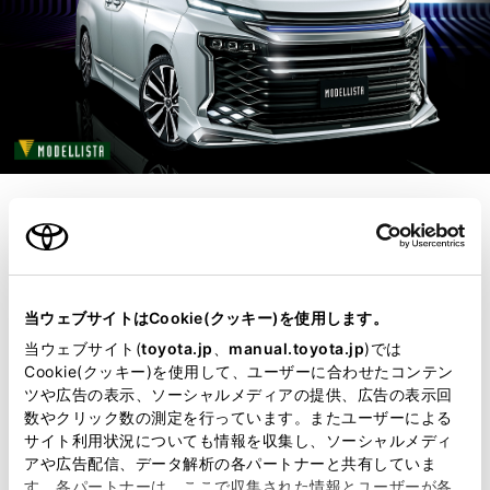
カスタマイズカー
普通じゃ物足りな
当ウェブサイトはCookie(クッキー)を使用します。
い。
当ウェブサイト(
toyota.jp
、
manual.toyota.jp
)では
Cookie(クッキー)を使用して、ユーザーに合わせたコンテン
もっと個性が欲しい
ツや広告の表示、ソーシャルメディアの提供、広告の表示回
数やクリック数の測定を行っています。またユーザーによる
サイト利用状況についても情報を収集し、ソーシャルメディ
アナタに。
アや広告配信、データ解析の各パートナーと共有していま
す。各パートナーは、ここで収集された情報とユーザーが各