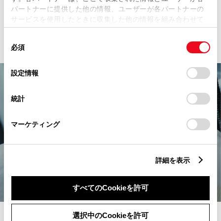
パートナーに提供した他の情報、ユーザーが各パートナーの
サービスを使用したときに収集した他の情報を組み合わせて
詳細を見る
使用することがあります。当ウェブサイトの使用を続行する
同
とCookie(クッキー)に同意したこととなります。
必須
意
の
「すべてのCookieを許可」をクリックすることで、お客様の
選
デバイスにすべてのCookie(クッキー)が保存されることに同
設定情報
択
意したことになります。Cookie(クッキー)のオプトアウト、
設定の変更、同意を撤回したりするにあたっては、当社の
統計
「
Cookie（クッキー）情報の取り扱いについて
」をご覧くだ
さい。
マーケティング
詳細を表示
すべてのCookieを許可
選択中のCookieを許可