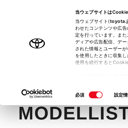
TOYOTA
当ウェブサイトはCooki
当ウェブサイト(
toyota.
わせたコンテンツや広告
ラインアップ
オーナーサポート
トピックス
定を行っています。また
ディアや広告配信、デー
ヴォクシー
された情報とユーザーが
を使用したときに収集し
使用を続行するとCook
「すべてのCookieを
価格・グレード
デザイン
室
ー)が保存されることに同
更、同意を撤回したりす
同
必須
設定情
て
」をご覧ください。
意
MODELLIST
の
選
択