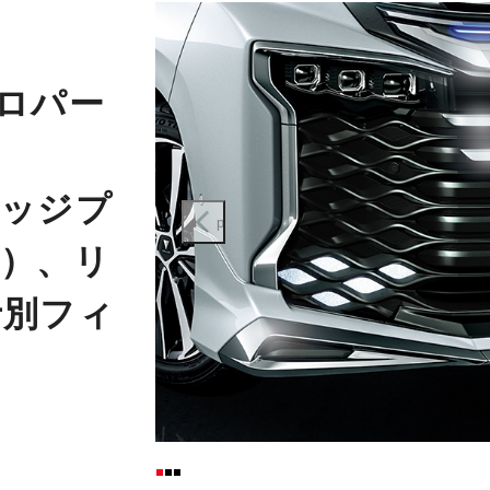
アロパー
エッジプ
prev
）、リ
士別フィ