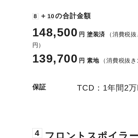
＋
の合計金額
8
10
148,500
円
塗装済
（消費税抜き
円）
139,700
円
素地
（消費税抜き1
保証
TCD：1年間2万
4
フロントスポイラ