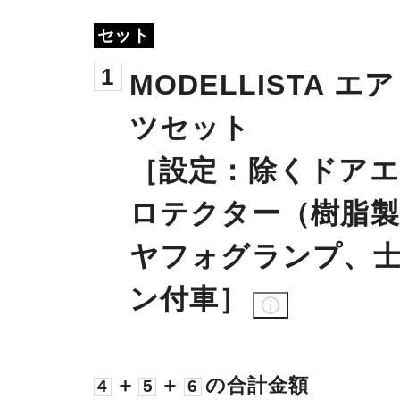
セット
1
MODELLISTA エ
ツセット
​［設定：除くドア
ロテクター（樹脂製
ヤフォグランプ、
ン付車］
＋
＋
の合計金額
4
5
6