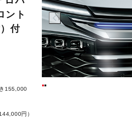
アロパ
ロント
prev
付）付
155,000
44,000円）