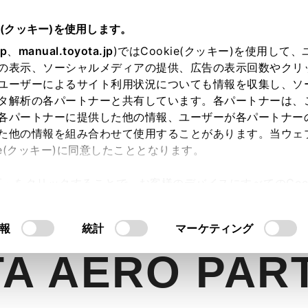
e(クッキー)を使用します。
jp
、
manual.toyota.jp
)ではCookie(クッキー)を使用して
の表示、ソーシャルメディアの提供、広告の表示回数やクリ
ユーザーによるサイト利用状況についても情報を収集し、ソ
タ解析の各パートナーと共有しています。各パートナーは、
各パートナーに提供した他の情報、ユーザーが各パートナー
た他の情報を組み合わせて使用することがあります。当ウェ
ie(クッキー)に同意したこととなります。
許可」をクリックすることで、お客様のデバイスにすべてのCook
内空間
走行性能
安全性能
コネ
意したことになります。Cookie(クッキー)のオプトアウト
るにあたっては、当社の「
Cookie（クッキー）情報の取り
報
統計
マーケティング
A AERO PAR