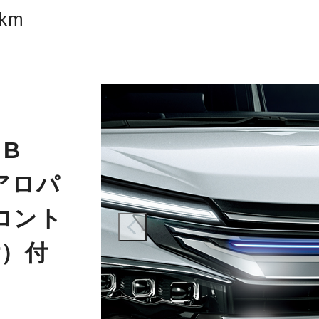
km
B
アロパ
ロント
prev
付）付