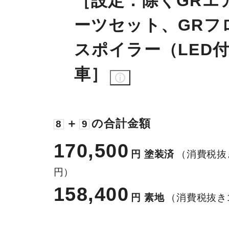
​［設定：除くGRエ
ーツセット、GRフ
スポイラー（LED
車］
＋
の合計金額
8
9
170,500
円
塗装済
（消費税抜き
円）
158,400
円
素地
（消費税抜き1