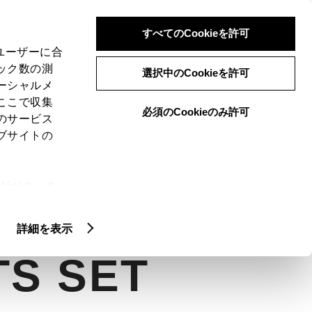
検索
メニュー
ログイン
すべてのCookieを許可
、ユーザーに合
ック数の測
選択中のCookieを許可
ーシャルメ
ここで収集
必須のCookieのみ許可
のサービス
ブサイトの
ie(クッキ
クティッド
カスタマイズカー
アッ
、設定の変
扱いについ
詳細を表示
TS SET