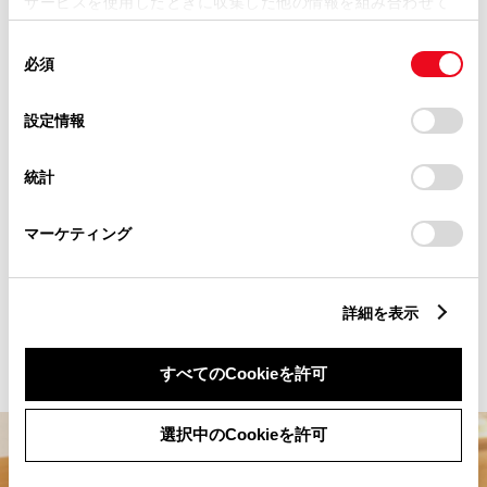
サービスを使用したときに収集した他の情報を組み合わせて
使用することがあります。当ウェブサイトの使用を続行する
クルマから探す
同
とCookie(クッキー)に同意したこととなります。
必須
意
の
「すべてのCookieを許可」をクリックすることで、お客様の
ウェルキャブをラインアップしてい
選
デバイスにすべてのCookie(クッキー)が保存されることに同
設定情報
択
意したことになります。Cookie(クッキー)のオプトアウト、
る車種から、お客さまにピッタリの1
設定の変更、同意を撤回したりするにあたっては、当社の
統計
台をお探しいただけます。乗り降り
「
Cookie（クッキー）情報の取り扱いについて
」をご覧くだ
さい。
をサポートするさまざまな機能も併
マーケティング
せてご覧ください。
詳細を表示
詳細を見る
すべてのCookieを許可
選択中のCookieを許可