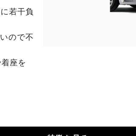
腰に若干負
ないので不
や着座を