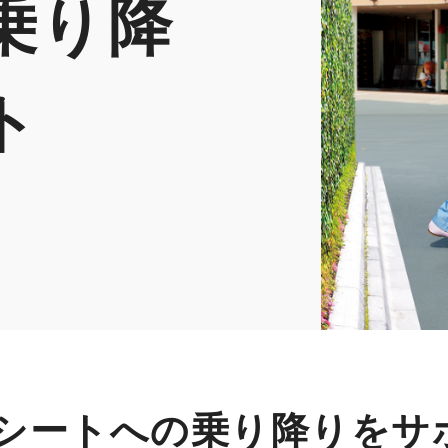
乗り降
ト
 シートへの乗り降りをサ