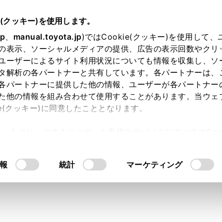
e(クッキー)を使用します。
jp
、
manual.toyota.jp
)ではCookie(クッキー)を使用して
の表示、ソーシャルメディアの提供、広告の表示回数やクリ
ユーザーによるサイト利用状況についても情報を収集し、ソ
タ解析の各パートナーと共有しています。各パートナーは、
各パートナーに提供した他の情報、ユーザーが各パートナー
た他の情報を組み合わせて使用することがあります。当ウェ
車両
ie(クッキー)に同意したこととなります。
許可」をクリックすることで、お客様のデバイスにすべてのCook
意したことになります。Cookie(クッキー)のオプトアウト
るにあたっては、当社の「
Cookie（クッキー）情報の取り
ら探す
報
用品を探す
統計
マーケティング
試す・相談す