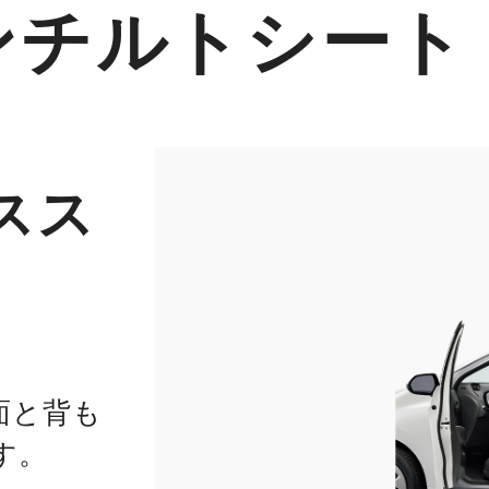
ンチルトシート
スス
面と背も
す。