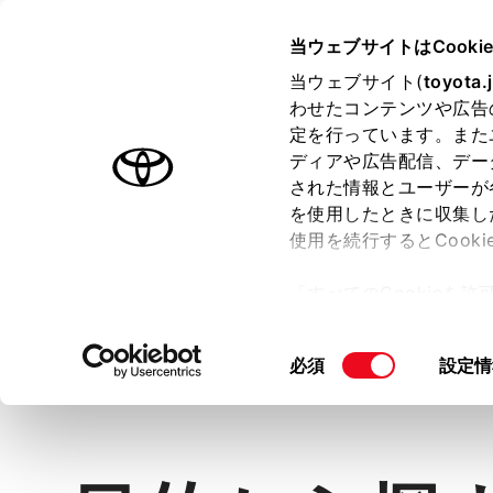
TOYOTA
当ウェブサイトはCooki
当ウェブサイト(
toyota.
わせたコンテンツや広告
ラインアップ
オーナーサポート
トピックス
定を行っています。また
ディアや広告配信、デー
された情報とユーザーが
を使用したときに収集し
ウェルキャブ | 福祉
使用を続行するとCook
「すべてのCookieを
ー)が保存されることに同
更、同意を撤回したりす
同
Top
目的から探す
必須
クルマか
設定情
て
」をご覧ください。
意
の
選
択