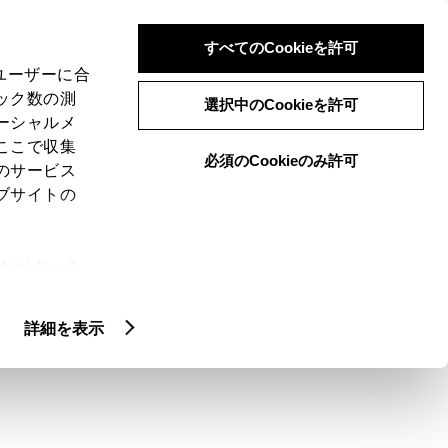
検索
メニュー
ログイン
すべてのCookieを許可
、ユーザーに合
ック数の測
選択中のCookieを許可
ーシャルメ
ここで収集
必須のCookieのみ許可
のサービス
ブサイトの
ie(クッキ
、設定の変
扱いについ
詳細を表示
る
お役立ち情報・制度