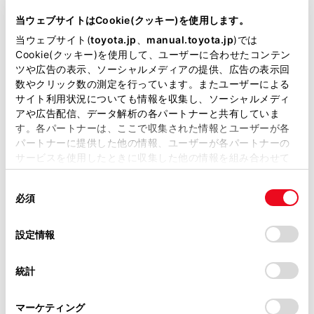
当ウェブサイトはCookie(クッキー)を使用します。
当ウェブサイト(
toyota.jp
、
manual.toyota.jp
)では
Cookie(クッキー)を使用して、ユーザーに合わせたコンテン
ツや広告の表示、ソーシャルメディアの提供、広告の表示回
数やクリック数の測定を行っています。またユーザーによる
サイト利用状況についても情報を収集し、ソーシャルメディ
アや広告配信、データ解析の各パートナーと共有していま
す。各パートナーは、ここで収集された情報とユーザーが各
パートナーに提供した他の情報、ユーザーが各パートナーの
サービスを使用したときに収集した他の情報を組み合わせて
使用することがあります。当ウェブサイトの使用を続行する
同
とCookie(クッキー)に同意したこととなります。
必須
意
ウェルキャブステーション
の
「すべてのCookieを許可」をクリックすることで、お客様の
選
デバイスにすべてのCookie(クッキー)が保存されることに同
設定情報
択
意したことになります。Cookie(クッキー)のオプトアウト、
実際に見て・乗って・触ってトヨタの福祉車
設定の変更、同意を撤回したりするにあたっては、当社の
両・用品をご体感いただけます。
統計
「
Cookie（クッキー）情報の取り扱いについて
」をご覧くだ
さい。
詳細を見る
マーケティング