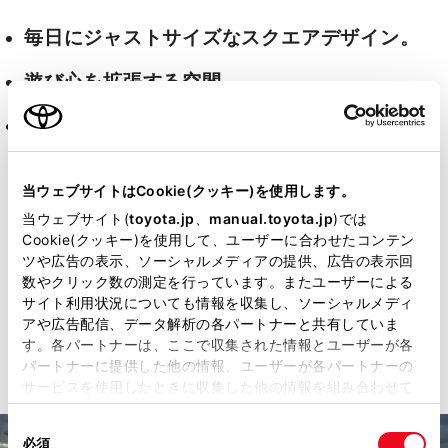
毎日にジャストサイズなスクエアデザイン。
遊び心を拡張する空間。
険しさを楽しさに変える、タフな走り。
当ウェブサイトはCookie(クッキー)を使用します。
詳細はこちら
当ウェブサイト(
toyota.jp
、
manual.toyota.jp
)では
Cookie(クッキー)を使用して、ユーザーに合わせたコンテン
ツや広告の表示、ソーシャルメディアの提供、広告の表示回
数やクリック数の測定を行っています。またユーザーによる
サイト利用状況についても情報を収集し、ソーシャルメディ
見積りシミュレーション
アや広告配信、データ解析の各パートナーと共有していま
す。各パートナーは、ここで収集された情報とユーザーが各
パートナーに提供した他の情報、ユーザーが各パートナーの
サービスを使用したときに収集した他の情報を組み合わせて
使用することがあります。当ウェブサイトの使用を続行する
同
とCookie(クッキー)に同意したこととなります。
必須