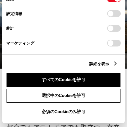
意
の
「すべてのCookieを許可」をクリックすることで、お客様の
選
デバイスにすべてのCookie(クッキー)が保存されることに同
設定情報
択
意したことになります。Cookie(クッキー)のオプトアウト、
設定の変更、同意を撤回したりするにあたっては、当社の
統計
「
Cookie（クッキー）情報の取り扱いについて
」をご覧くだ
さい。
マーケティング
詳細を表示
すべてのCookieを許可
SUV
選択中のCookieを許可
bZ4X Touring
必須のCookieのみ許可