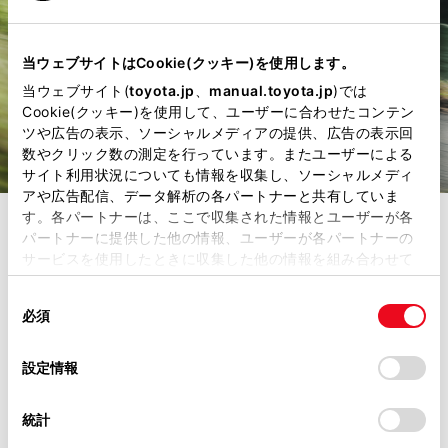
当ウェブサイトはCookie(クッキー)を使用します。
当ウェブサイト(
toyota.jp
、
manual.toyota.jp
)では
Cookie(クッキー)を使用して、ユーザーに合わせたコンテン
ツや広告の表示、ソーシャルメディアの提供、広告の表示回
数やクリック数の測定を行っています。またユーザーによる
サイト利用状況についても情報を収集し、ソーシャルメディ
アや広告配信、データ解析の各パートナーと共有していま
す。各パートナーは、ここで収集された情報とユーザーが各
カスタマイズ
パートナーに提供した他の情報、ユーザーが各パートナーの
サービスを使用したときに収集した他の情報を組み合わせて
冒険の数だけ、自分仕
使用することがあります。当ウェブサイトの使用を続行する
同
とCookie(クッキー)に同意したこととなります。
必須
意
様に育っていく。
の
「すべてのCookieを許可」をクリックすることで、お客様の
選
デバイスにすべてのCookie(クッキー)が保存されることに同
設定情報
択
意したことになります。Cookie(クッキー)のオプトアウト、
行き先も、使い方も、制限はいらな
設定の変更、同意を撤回したりするにあたっては、当社の
統計
「
Cookie（クッキー）情報の取り扱いについて
」をご覧くだ
い。こだわりのギアを搭載して、あ
さい。