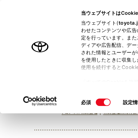
TOYOTA
当ウェブサイトはCooki
当ウェブサイト(
toyota.
わせたコンテンツや広告
ラインアップ
オーナーサポート
トピックス
定を行っています。また
ディアや広告配信、デー
された情報とユーザーが
を使用したときに収集し
使用を続行するとCook
ランクルBASEに関する
お問い合わせはこ
「すべてのCookieを
ー)が保存されることに同
更、同意を撤回したりす
同
必須
設定情
て
」をご覧ください。
意
|
トヨタ車体株式会社
株式会社東海特装
の
選
択