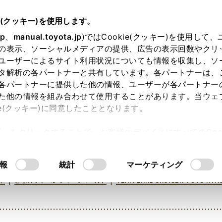
e(クッキー)を使用します。
jp
、
manual.toyota.jp
)ではCookie(クッキー)を使用して
の表示、ソーシャルメディアの提供、広告の表示回数やクリ
ユーザーによるサイト利用状況についても情報を収集し、ソ
タ解析の各パートナーと共有しています。各パートナーは、
各パートナーに提供した他の情報、ユーザーが各パートナー
た他の情報を組み合わせて使用することがあります。当ウェ
ie(クッキー)に同意したこととなります。
ちら
ランクルBASE Instagramはこちら
許可」をクリックすることで、お客様のデバイスにすべてのCook
意したことになります。Cookie(クッキー)のオプトアウト
るにあたっては、当社の「
Cookie（クッキー）情報の取り
報
統計
マーケティング
|
|
車
さなげアドベンチャーフィールド
TEAM LANDCRUISER TOYOTA A