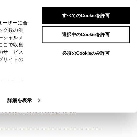
検索
メニュー
ログイン
すべてのCookieを許可
、ユーザーに合
ック数の測
選択中のCookieを許可
ーシャルメ
ここで収集
のサービス
必須のCookieのみ許可
ブサイトの
ランクルBASE Facebookはこちら
ie(クッキ
、設定の変
扱いについ
詳細を表示
|
UTO BODY
TOYOTA CONIQ PRO inc.