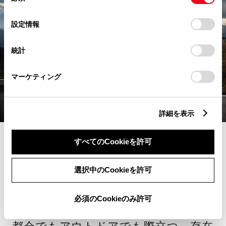
意
の
「すべてのCookieを許可」をクリックすることで、お客様の
選
デバイスにすべてのCookie(クッキー)が保存されることに同
設定情報
択
意したことになります。Cookie(クッキー)のオプトアウト、
設定の変更、同意を撤回したりするにあたっては、当社の
統計
「
Cookie（クッキー）情報の取り扱いについて
」をご覧くだ
さい。
マーケティング
詳細を表示
すべてのCookieを許可
SUV
選択中のCookieを許可
bZ4X Touring
必須のCookieのみ許可