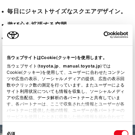
毎日にジャストサイズなスクエアデザイン。
遊び心を拡張する空間。
険しさを楽しさに変える、タフな走り。
当ウェブサイトはCookie(クッキー)を使用します。
詳細はこちら
当ウェブサイト(
toyota.jp
、
manual.toyota.jp
)では
Cookie(クッキー)を使用して、ユーザーに合わせたコンテン
ツや広告の表示、ソーシャルメディアの提供、広告の表示回
数やクリック数の測定を行っています。またユーザーによる
サイト利用状況についても情報を収集し、ソーシャルメディ
見積りシミュレーション
アや広告配信、データ解析の各パートナーと共有していま
す。各パートナーは、ここで収集された情報とユーザーが各
パートナーに提供した他の情報、ユーザーが各パートナーの
サービスを使用したときに収集した他の情報を組み合わせて
使用することがあります。当ウェブサイトの使用を続行する
同
とCookie(クッキー)に同意したこととなります。
必須