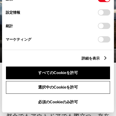
意
の
「すべてのCookieを許可」をクリックすることで、お客様の
選
デバイスにすべてのCookie(クッキー)が保存されることに同
設定情報
択
意したことになります。Cookie(クッキー)のオプトアウト、
設定の変更、同意を撤回したりするにあたっては、当社の
統計
「
Cookie（クッキー）情報の取り扱いについて
」をご覧くだ
さい。
マーケティング
詳細を表示
すべてのCookieを許可
SUV
選択中のCookieを許可
bZ4X Touring
必須のCookieのみ許可