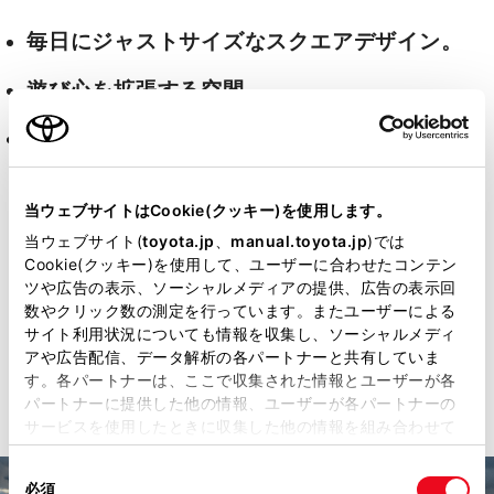
毎日にジャストサイズなスクエアデザイン。
遊び心を拡張する空間。
険しさを楽しさに変える、タフな走り。
当ウェブサイトはCookie(クッキー)を使用します。
詳細はこちら
当ウェブサイト(
toyota.jp
、
manual.toyota.jp
)では
Cookie(クッキー)を使用して、ユーザーに合わせたコンテン
ツや広告の表示、ソーシャルメディアの提供、広告の表示回
数やクリック数の測定を行っています。またユーザーによる
サイト利用状況についても情報を収集し、ソーシャルメディ
見積りシミュレーション
アや広告配信、データ解析の各パートナーと共有していま
す。各パートナーは、ここで収集された情報とユーザーが各
パートナーに提供した他の情報、ユーザーが各パートナーの
サービスを使用したときに収集した他の情報を組み合わせて
使用することがあります。当ウェブサイトの使用を続行する
同
とCookie(クッキー)に同意したこととなります。
必須