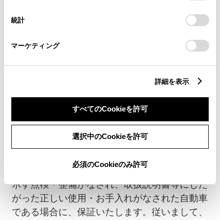
択
意したことになります。Cookie(クッキー)のオプトアウト、
排出ガス浄化機構・乗車保護装置
設定の変更、同意を撤回したりするにあたっては、当社の
統計
「
Cookie（クッキー）情報の取り扱いについて
」をご覧くだ
さい。
ハイブリッド機構・燃料電池機構
マーケティング
保証内容・期間は、車種ごとに異なる場合がありま
詳細を表示
す。詳しくは、おクルマのメンテナンスノートをご
確認いただくか、または販売店にお問い合わせくだ
すべてのCookieを許可
さい。
選択中のCookieを許可
お客さまにお守りいただく事項
必須のCookieのみ許可
お客さまのおクルマが、メンテナンスノートに
示す点検・整備がなされ、取扱説明書等にした
がった正しい使用・お手入れがなされた自動車
である場合に、保証いたします。従いまして、