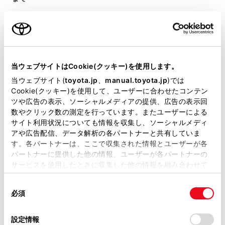
エンジン機構やステアリング機構、乗員保護装
置など、クルマの走行や安全に関わる重要な部
品については、特別保証として新車登録時から
5年間または10万km走行時点のいずれかの早
当ウェブサイトはCookie(クッキー)を使用します。
い方まで、保証期間内で保証の条件に当てはま
当ウェブサイト(
toyota.jp
、
manual.toyota.jp
)では
る場合には無料で保証修理を受けられます。
Cookie(クッキー)を使用して、ユーザーに合わせたコンテン
ツや広告の表示、ソーシャルメディアの提供、広告の表示回
数やクリック数の測定を行っています。またユーザーによる
特別保証の対象となる部品（一例）
サイト利用状況についても情報を収集し、ソーシャルメディ
アや広告配信、データ解析の各パートナーと共有していま
下記のうち指定された部品となります。
す。各パートナーは、ここで収集された情報とユーザーが各
パートナーに提供した他の情報、ユーザーが各パートナーの
サービスを使用したときに収集した他の情報を組み合わせて
使用することがあります。当ウェブサイトの使用を続行する
エンジン機構・動力伝達機構・ステアリング機構
同
とCookie(クッキー)に同意したこととなります。
必須
意
の
「すべてのCookieを許可」をクリックすることで、お客様の
前後アクスル機構・電子制御機構・ブレーキ機構
選
デバイスにすべてのCookie(クッキー)が保存されることに同
設定情報