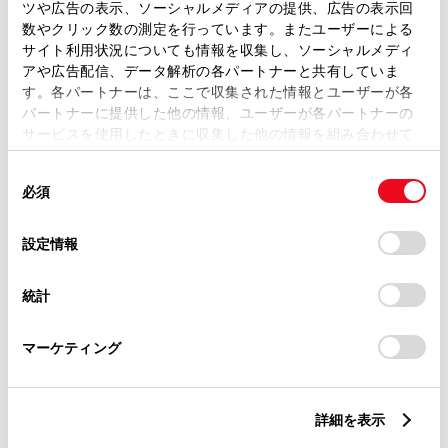
ツや広告の表示、ソーシャルメディアの提供、広告の表示回
販売店をさがす
数やクリック数の測定を行っています。またユーザーによる
サイト利用状況についても情報を収集し、ソーシャルメディ
アや広告配信、データ解析の各パートナーと共有していま
す。各パートナーは、ここで収集された情報とユーザーが各
パートナーに提供した他の情報、ユーザーが各パートナーの
サービスを使用したときに収集した他の情報を組み合わせて
トヨタオリジナル点検について
使用することがあります。当ウェブサイトの使用を続行する
同
とCookie(クッキー)に同意したこととなります。
必須
意
トヨタのオリジナル点検では、以下の10項目を点検いたしま
の
「すべてのCookieを許可」をクリックすることで、お客様の
す。
選
デバイスにすべてのCookie(クッキー)が保存されることに同
設定情報
択
意したことになります。Cookie(クッキー)のオプトアウト、
オリジナル点検メニューは、各販売店によって内容
設定の変更、同意を撤回したりするにあたっては、当社の
が異なる場合があります。
統計
「
Cookie（クッキー）情報の取り扱いについて
」をご覧くだ
さい。
マーケティング
詳細を表示