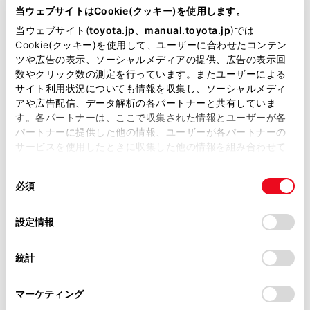
WEBカタログ・スペ
当ウェブサイトはCookie(クッキー)を使用します。
当ウェブサイト(
toyota.jp
、
manual.toyota.jp
)では
ック情報
Cookie(クッキー)を使用して、ユーザーに合わせたコンテン
ツや広告の表示、ソーシャルメディアの提供、広告の表示回
数やクリック数の測定を行っています。またユーザーによる
サイト利用状況についても情報を収集し、ソーシャルメディ
アや広告配信、データ解析の各パートナーと共有していま
す。各パートナーは、ここで収集された情報とユーザーが各
WEBカタログ
パートナーに提供した他の情報、ユーザーが各パートナーの
サービスを使用したときに収集した他の情報を組み合わせて
当車両のWEBカタログ（PDF）
使用することがあります。当ウェブサイトの使用を続行する
同
とCookie(クッキー)に同意したこととなります。
をご覧いただけます。
必須
意
の
「すべてのCookieを許可」をクリックすることで、お客様の
選
デバイスにすべてのCookie(クッキー)が保存されることに同
WEBカタログ（PDF）を見る
設定情報
択
意したことになります。Cookie(クッキー)のオプトアウト、
設定の変更、同意を撤回したりするにあたっては、当社の
統計
「
Cookie（クッキー）情報の取り扱いについて
」をご覧くだ
さい。
主要諸元表・装備一覧
マーケティング