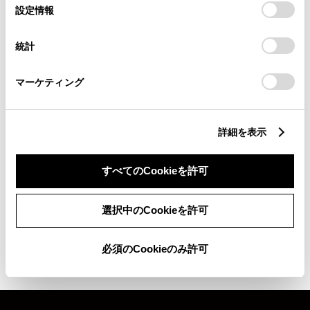
選
デバイスにすべてのCookie(クッキー)が保存されることに同
設定情報
もたらす、驚きの振動抑制による快適
択
意したことになります。Cookie(クッキー)のオプトアウト、
設定の変更、同意を撤回したりするにあたっては、当社の
な乗り心地。については
こちら
統計
「
Cookie（クッキー）情報の取り扱いについて
」をご覧くだ
さい。
マーケティング
9
＋
10
＋
11
の合計金額
297,000
円
ハイブリッド車
（消費税抜き
詳細を表示
270,000円）
250,800
すべてのCookieを許可
円
ガソリン車
（消費税抜き
228,000円）
選択中のCookieを許可
保証
TCD：1年間2万km
必須のCookieのみ許可