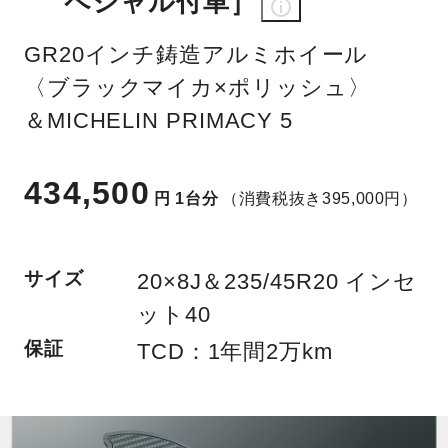
ペシャル付車］
GR20インチ鋳造アルミホイール
〈ブラックマイカ×ポリッシュ〉
＆MICHELIN PRIMACY 5
434,500
円
1台分
（消費税抜き395,000円）
サイズ
20×8J＆235/45R20 インセ
ット40
保証
TCD：1年間2万km