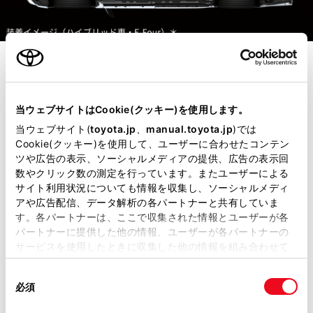
セット
8
当ウェブサイトはCookie(クッキー)を使用します。
GRパフォーマンスパッケー
当ウェブサイト(
toyota.jp
、
manual.toyota.jp
)では
ジ
Cookie(クッキー)を使用して、ユーザーに合わせたコンテン
ツや広告の表示、ソーシャルメディアの提供、広告の表示回
［設定：ハイブリッド車／
数やクリック数の測定を行っています。またユーザーによる
サイト利用状況についても情報を収集し、ソーシャルメディ
Z、G（7人乗り）、除く士別
アや広告配信、データ解析の各パートナーと共有していま
フィン付車、ガソリン車／
す。各パートナーは、ここで収集された情報とユーザーが各
パートナーに提供した他の情報、ユーザーが各パートナーの
Z、除く士別フィン付車］
サービスを使用したときに収集した他の情報を組み合わせて
使用することがあります。当ウェブサイトの使用を続行する
同
とCookie(クッキー)に同意したこととなります。
必須
意
の
「すべてのCookieを許可」をクリックすることで、お客様の
GR「パフォーマンスダンパー
」が
®