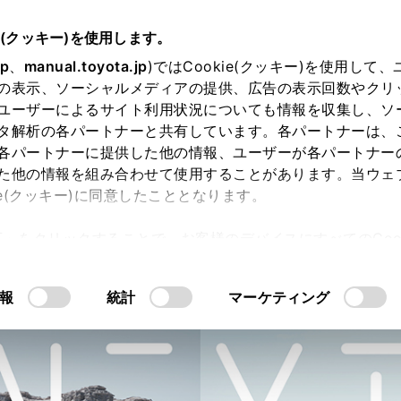
e(クッキー)を使用します。
jp
、
manual.toyota.jp
)ではCookie(クッキー)を使用して
の表示、ソーシャルメディアの提供、広告の表示回数やクリ
ユーザーによるサイト利用状況についても情報を収集し、ソ
タ解析の各パートナーと共有しています。各パートナーは、
各パートナーに提供した他の情報、ユーザーが各パートナー
た他の情報を組み合わせて使用することがあります。当ウェ
ie(クッキー)に同意したこととなります。
許可」をクリックすることで、お客様のデバイスにすべてのCook
内空間
走行性能
安全性能
コネ
意したことになります。Cookie(クッキー)のオプトアウト
るにあたっては、当社の「
Cookie（クッキー）情報の取り
報
統計
マーケティング