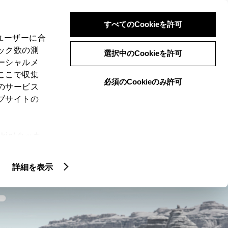
検索
メニュー
ログイン
すべてのCookieを許可
、ユーザーに合
ック数の測
選択中のCookieを許可
ーシャルメ
ここで収集
必須のCookieのみ許可
のサービス
ブサイトの
ie(クッキ
クティッド
GR SPORT
U GRADE
、設定の変
扱いについ
詳細を表示