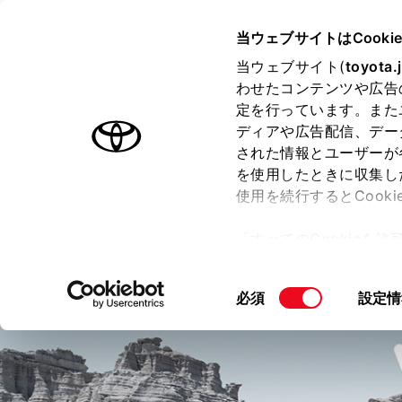
TOYOTA
当ウェブサイトはCooki
当ウェブサイト(
toyota.
わせたコンテンツや広告
ラインアップ
オーナーサポート
トピックス
定を行っています。また
ディアや広告配信、デー
アクア
された情報とユーザーが
を使用したときに収集し
使用を続行するとCook
「すべてのCookieを
価格・グレード
デザイン
室
ー)が保存されることに同
更、同意を撤回したりす
同
必須
設定情
て
」をご覧ください。
意
の
選
択