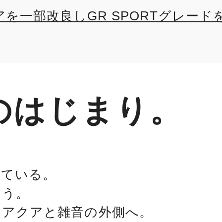
アを一部改良しGR SPORTグレード
のはじまり。
。
っている。
よう。
たアクアと雑音の外側へ。