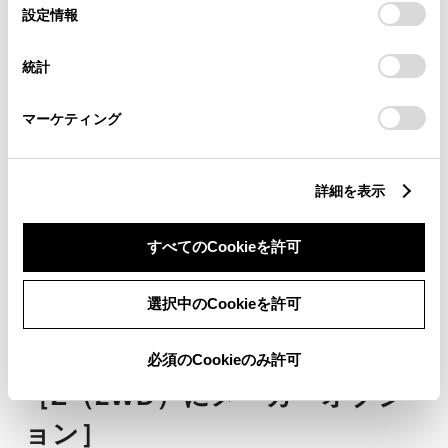
選
デバイスにすべてのCookie(クッキー)が保存されることに同
設定情報
択
意したことになります。Cookie(クッキー)のオプトアウト、
設定の変更、同意を撤回したりするにあたっては、当社の
統計
「
Cookie（クッキー）情報の取り扱いについて
」をご覧くだ
さい。
マーケティング
詳細を表示
195/55R16タイヤ＆16×6Jアル
ミホイール（ダーククリア切削
すべてのCookieを許可
光輝＋ブラック塗装／センター
選択中のCookieを許可
オーナメント／ブラックホイー
ルナット付）
必須のCookieのみ許可
［Z（2WD）にメーカーオプシ
ョン］