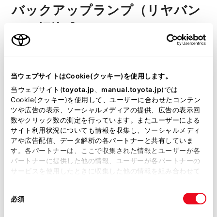
バックアップランプ（リヤバン
パー埋込式）
明るいLEDで、しっかりと注意喚起。
当ウェブサイトはCookie(クッキー)を使用します。
当ウェブサイト(
toyota.jp
、
manual.toyota.jp
)では
サイドターンランプ、バックランプ
Cookie(クッキー)を使用して、ユーザーに合わせたコンテン
ツや広告の表示、ソーシャルメディアの提供、広告の表示回
にもLEDを採用。消費電力の低減に寄
数やクリック数の測定を行っています。またユーザーによる
サイト利用状況についても情報を収集し、ソーシャルメディ
与しながら、スタイリッシュなデザ
アや広告配信、データ解析の各パートナーと共有していま
インをさりげなく演出します。
す。各パートナーは、ここで収集された情報とユーザーが各
パートナーに提供した他の情報、ユーザーが各パートナーの
サービスを使用したときに収集した他の情報を組み合わせて
使用することがあります。当ウェブサイトの使用を続行する
同
とCookie(クッキー)に同意したこととなります。
必須
意
の
「すべてのCookieを許可」をクリックすることで、お客様の