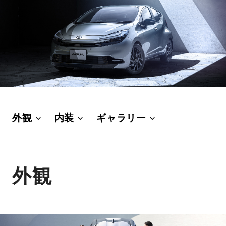
外観
内装
ギャラリー
外観