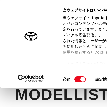
TOYOTA
当ウェブサイトはCooki
当ウェブサイト(
toyota.
わせたコンテンツや広告
ラインアップ
オーナーサポート
トピックス
定を行っています。また
ディアや広告配信、デー
アクア
された情報とユーザーが
を使用したときに収集し
使用を続行するとCook
「すべてのCookieを
価格・グレード
デザイン
室
ー)が保存されることに同
更、同意を撤回したりす
同
必須
設定情
て
」をご覧ください。
意
MODELLIST
の
選
択