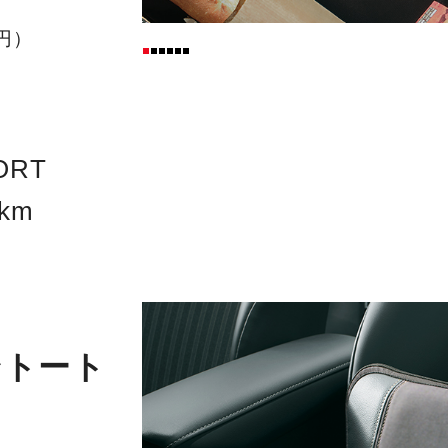
0円）
ORT
km
ントート