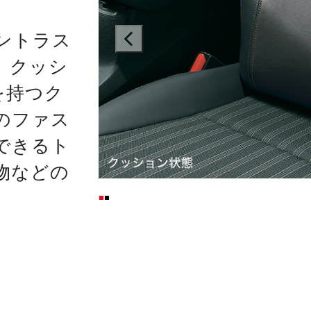
ントラス
prev
、クッシ
を持つク
のファス
できるト
物などの