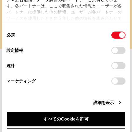
す。各パートナーは、ここで収集された情報とユーザーが各
パートナーに提供した他の情報、ユーザーが各パートナーの
サービスを使用したときに収集した他の情報を組み合わせて
使用することがあります。当ウェブサイトの使用を続行する
同
とCookie(クッキー)に同意したこととなります。
必須
意
の
「すべてのCookieを許可」をクリックすることで、お客様の
選
デバイスにすべてのCookie(クッキー)が保存されることに同
設定情報
STEP 4
択
意したことになります。Cookie(クッキー)のオプトアウト、
設定の変更、同意を撤回したりするにあたっては、当社の
ご購入後も、ていねいにサポ
統計
「
Cookie（クッキー）情報の取り扱いについて
」をご覧くだ
さい。
ート
マーケティング
ご購入後のお困りごとやご相談も、全国の店舗で承
っております。
詳細を表示
詳しくは、お近くの店舗までお気軽にお問い合わせ
ください。
すべてのCookieを許可