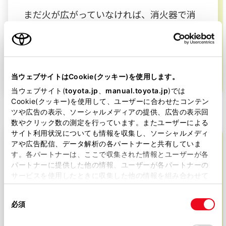
まだ火が広がっていなければ、消火器で消
火を。火の元をほうきではくように消火剤
をかけよう。消火器がなければ濡れた布で
火を覆う。油火災でなければ大量の水をか
けてもOK。
当ウェブサイトはCookie(クッキー)を使用します。
当ウェブサイト(
toyota.jp
、
manual.toyota.jp
)では
Cookie(クッキー)を使用して、ユーザーに合わせたコンテン
ツや広告の表示、ソーシャルメディアの提供、広告の表示回
数やクリック数の測定を行っています。またユーザーによる
サイト利用状況についても情報を収集し、ソーシャルメディ
アや広告配信、データ解析の各パートナーと共有していま
す。各パートナーは、ここで収集された情報とユーザーが各
パートナーに提供した他の情報、ユーザーが各パートナーの
サービスを使用したときに収集した他の情報を組み合わせて
使用することがあります。当ウェブサイトの使用を続行する
同
とCookie(クッキー)に同意したこととなります。
必須
意
の
「すべてのCookieを許可」をクリックすることで、お客様の