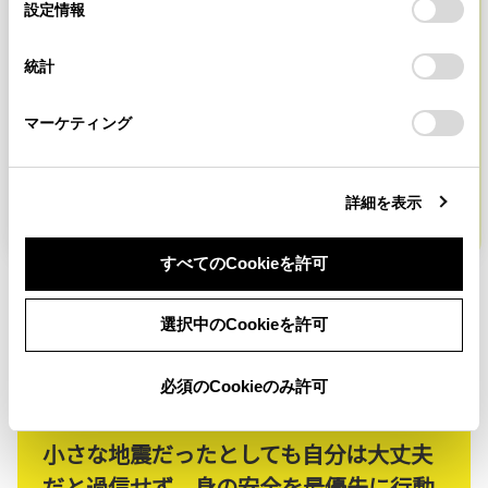
選
デバイスにすべてのCookie(クッキー)が保存されることに同
すぐに消えない、火が大きく
設定情報
択
意したことになります。Cookie(クッキー)のオプトアウト、
設定の変更、同意を撤回したりするにあたっては、当社の
なったらすぐに逃げよう！！
統計
「
Cookie（クッキー）情報の取り扱いについて
」をご覧くだ
さい。
マーケティング
消火を試みてもすぐに消えない、もしくは
自分の背の高さ以上に燃え広がっていた
ら、もう消せない。すぐに避難しよう。
詳細を表示
すべてのCookieを許可
選択中のCookieを許可
必須のCookieのみ許可
小さな地震だったとしても自分は大丈夫
だと過信せず、身の安全を最優先に行動