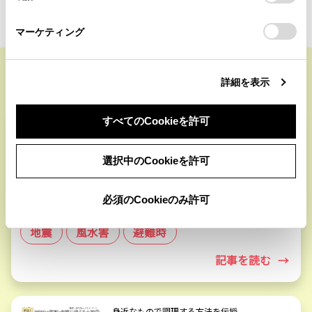
さい。
マーケティング
詳細を表示
身近なものでお皿を作る方法を伝授
すべてのCookieを許可
災害時の調理・食事に使える
小技①
選択中のCookieを許可
地震や水害の被害を受け使えるお皿が１枚もな
い…。その時に役立つ、身近なものでお皿を作
必須のCookieのみ許可
る方法を紹介。
地震
風水害
避難時
記事を読む
→
身近なもので調理する方法を伝授