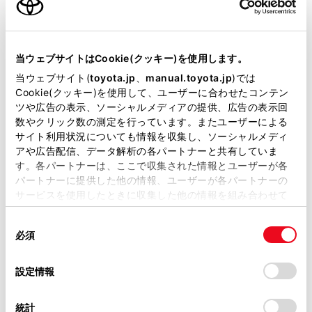
当ウェブサイトはCookie(クッキー)を使用します。
当ウェブサイト(
toyota.jp
、
manual.toyota.jp
)では
スタッドレスタイヤとは異なり、チェー
Cookie(クッキー)を使用して、ユーザーに合わせたコンテン
ツや広告の表示、ソーシャルメディアの提供、広告の表示回
ンは「駆動輪」に装着します。製品によ
数やクリック数の測定を行っています。またユーザーによる
って取り付け方が違うので、事前に練習
サイト利用状況についても情報を収集し、ソーシャルメディ
しておきましょう。なお、チェーン装着
アや広告配信、データ解析の各パートナーと共有していま
す。各パートナーは、ここで収集された情報とユーザーが各
時の走行速度は安全性や耐久性の面か
パートナーに提供した他の情報、ユーザーが各パートナーの
ら、金属チェーンは30km/h以下、非金
サービスを使用したときに収集した他の情報を組み合わせて
使用することがあります。当ウェブサイトの使用を続行する
属チェーンは50km/h以下に抑え、安全
同
とCookie(クッキー)に同意したこととなります。
運転を心がけましょう。
必須
意
の
「すべてのCookieを許可」をクリックすることで、お客様の
選
デバイスにすべてのCookie(クッキー)が保存されることに同
設定情報
択
意したことになります。Cookie(クッキー)のオプトアウト、
設定の変更、同意を撤回したりするにあたっては、当社の
統計
「
Cookie（クッキー）情報の取り扱いについて
」をご覧くだ