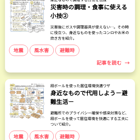
災害時の調理・食事に使える
小技②
災害後にガスや調理器具が使えない…。その時
に役立つ、身近なものを使ったコンロやお米の
炊き方を紹介。
地震
風水害
避難時
記事を読む
→
段ボールを使った居住環境快適ワザ
身近なもので代用しよう－避
難生活－
避難所でのプライバシー確保や感染対策など、
段ボールを使って居住環境を快適にする工夫に
ついて紹介。
地震
風水害
避難時