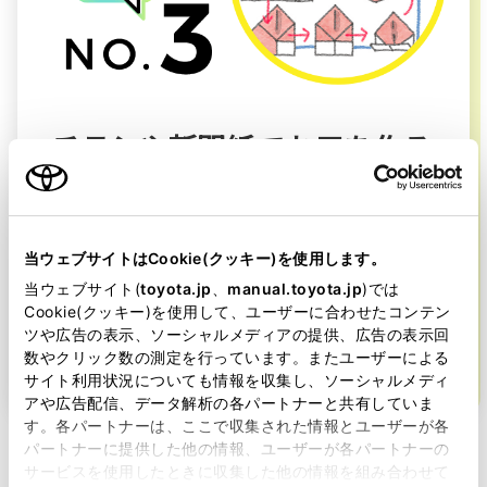
チラシや新聞紙でお皿を作ろ
う
当ウェブサイトはCookie(クッキー)を使用します。
チラシや新聞紙を図のように折り、完成し
当ウェブサイト(
toyota.jp
、
manual.toyota.jp
)では
た箱にポリ袋やラップを被せ、お皿として
Cookie(クッキー)を使用して、ユーザーに合わせたコンテン
使おう。箱やお皿の形になるようであれ
ツや広告の表示、ソーシャルメディアの提供、広告の表示回
ば、他の折り方でもＯＫ。
数やクリック数の測定を行っています。またユーザーによる
サイト利用状況についても情報を収集し、ソーシャルメディ
アや広告配信、データ解析の各パートナーと共有していま
す。各パートナーは、ここで収集された情報とユーザーが各
パートナーに提供した他の情報、ユーザーが各パートナーの
サービスを使用したときに収集した他の情報を組み合わせて