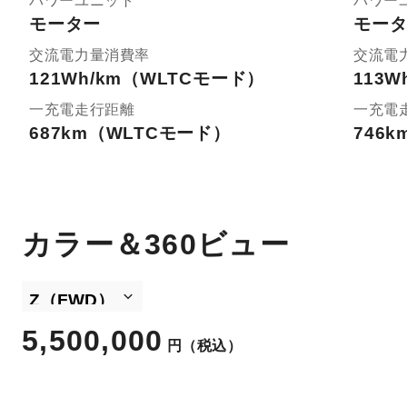
パワーユニット
パワー
モーター
モー
交流電力量消費率
交流電
121Wh/km（WLTCモード）
113
一充電走行距離
一充電
687km（WLTCモード）
746
カラー＆360ビュー
5,500,000
円
（税込）