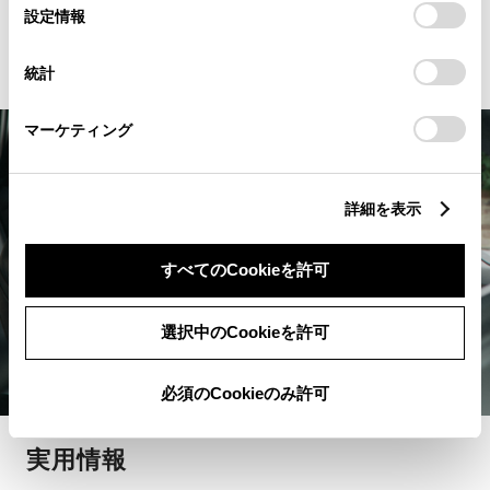
選
デバイスにすべてのCookie(クッキー)が保存されることに同
詳細を見る
設定情報
択
意したことになります。Cookie(クッキー)のオプトアウト、
設定の変更、同意を撤回したりするにあたっては、当社の
統計
「
Cookie（クッキー）情報の取り扱いについて
」をご覧くだ
さい。
マーケティング
詳細を表示
すべてのCookieを許可
選択中のCookieを許可
必須のCookieのみ許可
実用情報