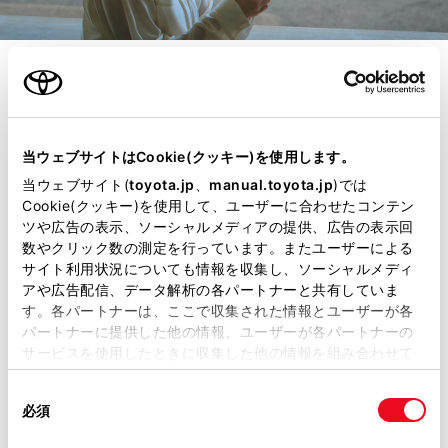
コネクティッド
パートナーのように
当ウェブサイトはCookie(クッキー)を使用します。
クルマと通じ合え
当ウェブサイト(
toyota.jp
、
manual.toyota.jp
)では
Cookie(クッキー)を使用して、ユーザーに合わせたコンテン
ツや広告の表示、ソーシャルメディアの提供、広告の表示回
る。
数やクリック数の測定を行っています。またユーザーによる
サイト利用状況についても情報を収集し、ソーシャルメディ
アや広告配信、データ解析の各パートナーと共有していま
乗車前にエアコンをつけて車内を快適
す。各パートナーは、ここで収集された情報とユーザーが各
パートナーに提供した他の情報、ユーザーが各パートナーの
にする。クルマの充電状況をスマー
サービスを使用したときに収集した他の情報を組み合わせて
トフォンで確認する。それはもう、
使用することがあります。当ウェブサイトの使用を続行する
同
とCookie(クッキー)に同意したこととなります。
当たり前の暮らしの景色。
必須
意
の
「すべてのCookieを許可」をクリックすることで、お客様の