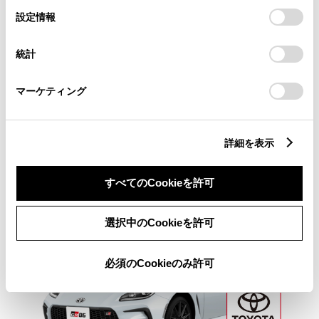
選
デバイスにすべてのCookie(クッキー)が保存されることに同
設定情報
択
意したことになります。Cookie(クッキー)のオプトアウト、
取扱説明書
アフターサー
設定の変更、同意を撤回したりするにあたっては、当社の
統計
「
Cookie（クッキー）情報の取り扱いについて
」をご覧くだ
さい。
マーケティング
スポーツの中古車情報
詳細を表示
すべてのCookieを許可
トヨタならではの安心と選びやすさで
きっとあなたにぴったりの中古車が見つかる。
選択中のCookieを許可
必須のCookieのみ許可