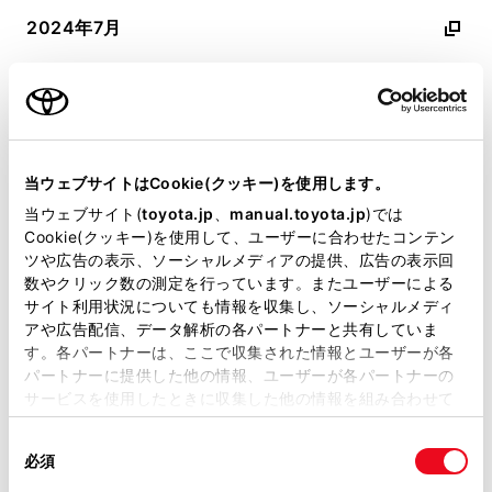
2024年7月
2022年5月
2021年10月
当ウェブサイトはCookie(クッキー)を使用します。
当ウェブサイト(
toyota.jp
、
manual.toyota.jp
)では
Cookie(クッキー)を使用して、ユーザーに合わせたコンテン
ツや広告の表示、ソーシャルメディアの提供、広告の表示回
数やクリック数の測定を行っています。またユーザーによる
オーナーサポート情報
サイト利用状況についても情報を収集し、ソーシャルメディ
アや広告配信、データ解析の各パートナーと共有していま
す。各パートナーは、ここで収集された情報とユーザーが各
パートナーに提供した他の情報、ユーザーが各パートナーの
サービスを使用したときに収集した他の情報を組み合わせて
使用することがあります。当ウェブサイトの使用を続行する
同
とCookie(クッキー)に同意したこととなります。
必須
意
の
「すべてのCookieを許可」をクリックすることで、お客様の