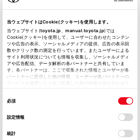
当ウェブサイトはCookie(クッキー)を使用します。
オーナーサポート情報
当ウェブサイト(
toyota.jp
、
manual.toyota.jp
)では
Cookie(クッキー)を使用して、ユーザーに合わせたコンテン
ツや広告の表示、ソーシャルメディアの提供、広告の表示回
数やクリック数の測定を行っています。またユーザーによる
サイト利用状況についても情報を収集し、ソーシャルメディ
アや広告配信、データ解析の各パートナーと共有していま
す。各パートナーは、ここで収集された情報とユーザーが各
パートナーに提供した他の情報、ユーザーが各パートナーの
サービスを使用したときに収集した他の情報を組み合わせて
使用することがあります。当ウェブサイトの使用を続行する
同
とCookie(クッキー)に同意したこととなります。
取扱説明書
アフターサー
必須
意
の
「すべてのCookieを許可」をクリックすることで、お客様の
選
デバイスにすべてのCookie(クッキー)が保存されることに同
設定情報
択
意したことになります。Cookie(クッキー)のオプトアウト、
設定の変更、同意を撤回したりするにあたっては、当社の
統計
SUVの中古車情報
「
Cookie（クッキー）情報の取り扱いについて
」をご覧くだ