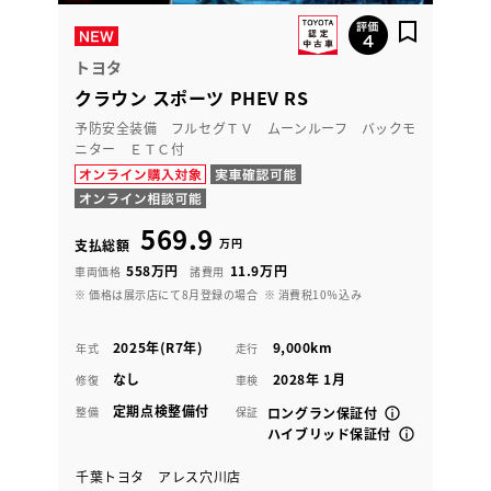
トヨタ
クラウン スポーツ PHEV RS
予防安全装備 フルセグＴＶ ムーンルーフ バックモ
ニター ＥＴＣ付
569.9
万円
支払総額
558万円
11.9万円
車両価格
諸費用
※ 価格は展示店にて8月登録の場合
※ 消費税10％込み
2025年(R7年)
9,000km
年式
走行
なし
2028年 1月
修復
車検
定期点検整備付
整備
保証
ロングラン保証付
ハイブリッド保証付
千葉トヨタ アレス穴川店