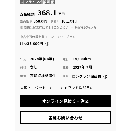
368.1
万円
支払総額
358万円
10.1万円
車両価格
諸費用
※ 価格は展示店にて8月登録の場合
※ 消費税10％込み
中古車残価設定型ローン ＹＯＵプラン
月々35,900円
2024年(R6年)
14,000km
年式
走行
なし
2027年 7月
修復
車検
定期点検整備付
整備
保証
ロングラン保証付
大阪トヨペット Ｕ－Ｃａｒランド岸和田店
オンライン見積り・注文
各種お問い合わせ