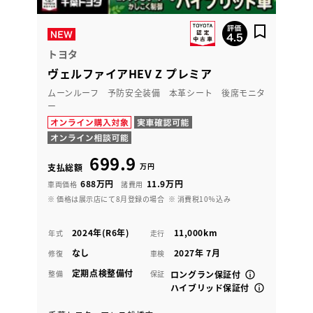
トヨタ
ヴェルファイアHEV Z プレミア
ムーンルーフ 予防安全装備 本革シート 後席モニタ
ー
699.9
万円
支払総額
688万円
11.9万円
車両価格
諸費用
※ 価格は展示店にて8月登録の場合
※ 消費税10％込み
2024年(R6年)
11,000km
年式
走行
なし
2027年 7月
修復
車検
定期点検整備付
整備
保証
ロングラン保証付
ハイブリッド保証付