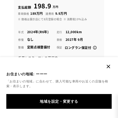
198.9
万円
支払総額
189万円
9.9万円
車両価格
諸費用
※ 価格は展示店にて8月登録の場合
※ 消費税10％込み
2024年(R6年)
12,000km
年式
走行
なし
2027年 9月
修復
車検
定期点検整備付
整備
保証
ロングラン保証付
千葉トヨタ アレス茂原店
オンライン見積り・注文
お住まいの地域:
ーーー
「お住まいの地域」に合わせて、購入可能な車両やお近くの店舗を
検
各種お問い合わせ
索・表示します。
0475-25-7766