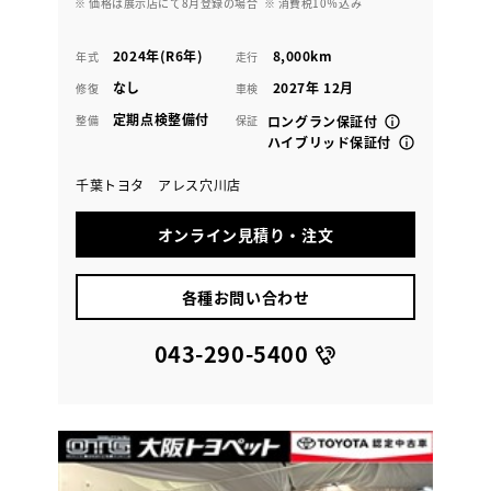
※ 価格は展示店にて8月登録の場合
※ 消費税10％込み
2024年(R6年)
8,000km
年式
走行
なし
2027年 12月
修復
車検
定期点検整備付
整備
保証
ロングラン保証付
ハイブリッド保証付
千葉トヨタ アレス穴川店
オンライン見積り・注文
各種お問い合わせ
043-290-5400