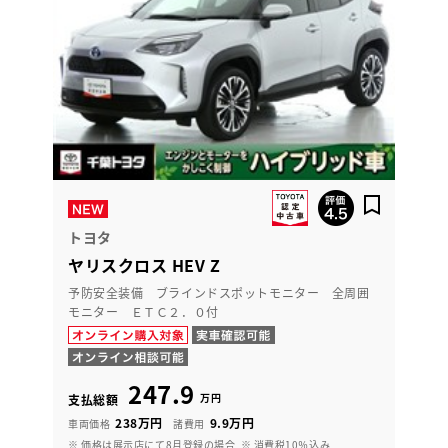
トヨタ
ヤリスクロス HEV Z
予防安全装備 ブラインドスポットモニター 全周囲
モニター ＥＴＣ２．０付
247.9
万円
支払総額
238万円
9.9万円
車両価格
諸費用
※ 価格は展示店にて8月登録の場合
※ 消費税10％込み