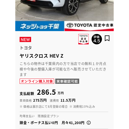
トヨタ
ヤリスクロス HEV Z
こちらの物件は千葉県内の方で当店での無料１か月点
検や今後の整備入庫が可能な方へ販売させていただき
ます
286.5
万円
支払総額
275万円
11.5万円
車両価格
諸費用
※ 価格は展示店にて8月登録の場合
※ 消費税10％込み
均等支払い 残価設定プラン
頭金・ボーナス払い0円 月々41,200円