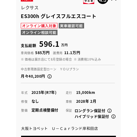
レクサス
ES300h グレイスフルエスコート
596.1
万円
支払総額
585万円
11.1万円
車両価格
諸費用
※ 価格は展示店にて8月登録の場合
※ 消費税10％込み
中古車残価設定型ローン ＹＯＵプラン
月々40,200円
2025年(R7年)
15,000km
年式
走行
なし
2028年 2月
修復
車検
定期点検整備付
整備
保証
ロングラン保証付
ハイブリッド保証付
大阪トヨペット Ｕ－Ｃａｒランド岸和田店