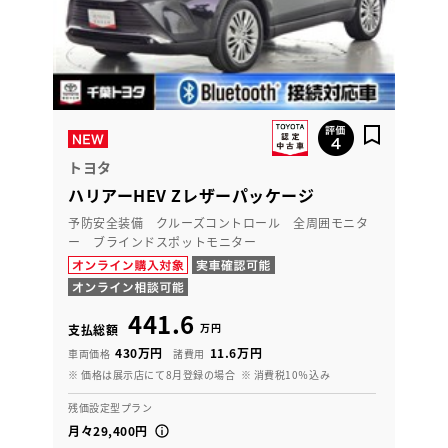
トヨタ
ハリアーHEV Zレザーパッケージ
予防安全装備 クルーズコントロール 全周囲モニタ
ー ブラインドスポットモニター
441.6
万円
支払総額
430万円
11.6万円
車両価格
諸費用
※ 価格は展示店にて8月登録の場合
※ 消費税10％込み
残価設定型プラン
月々29,400円