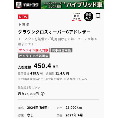
トヨタ
クラウンクロスオーバーGアドレザー
Ｔコネクトを無償でご利用頂けるのは、２０２９年４
月までです
450.4
万円
支払総額
439万円
11.4万円
車両価格
諸費用
※ 価格は展示店にて8月登録の場合
※ 消費税10％込み
残価設定型プラン
月々25,000円
2024年(R6年)
22,000km
年式
走行
なし
2027年 4月
修復
車検