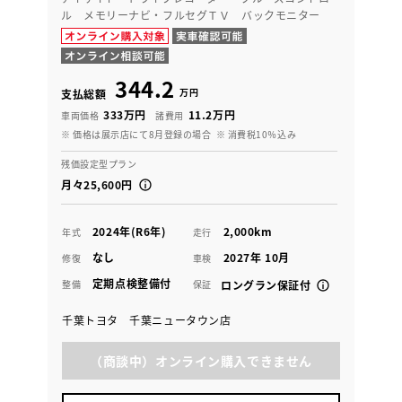
ル メモリーナビ・フルセグＴＶ バックモニター
344.2
万円
支払総額
333万円
11.2万円
車両価格
諸費用
※ 価格は展示店にて8月登録の場合
※ 消費税10％込み
残価設定型プラン
月々25,600円
2024年(R6年)
2,000km
年式
走行
なし
2027年 10月
修復
車検
定期点検整備付
整備
保証
ロングラン保証付
千葉トヨタ 千葉ニュータウン店
（商談中）オンライン購入できません