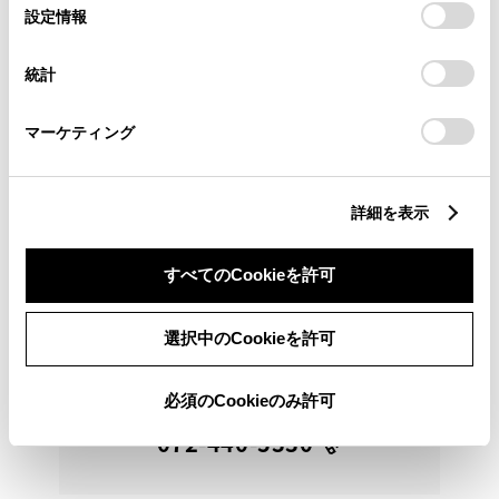
選
デバイスにすべてのCookie(クッキー)が保存されることに同
設定情報
※ 価格は展示店にて8月登録の場合
※ 消費税10％込み
択
意したことになります。Cookie(クッキー)のオプトアウト、
中古車残価設定型ローン ＹＯＵプラン
設定の変更、同意を撤回したりするにあたっては、当社の
統計
「
Cookie（クッキー）情報の取り扱いについて
」をご覧くだ
月々16,700円
さい。
マーケティング
2024年(R6年)
13,000km
年式
走行
なし
2027年 12月
修復
車検
定期点検整備付
整備
保証
ロングラン保証付
詳細を表示
ハイブリッド保証付
大阪トヨペット Ｕ－Ｃａｒランド岸和田店
すべてのCookieを許可
（商談中）オンライン購入できません
選択中のCookieを許可
各種お問い合わせ
必須のCookieのみ許可
072-440-5330