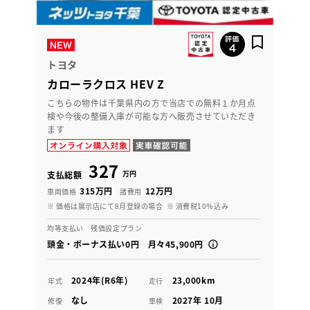
トヨタ
カローラクロス HEV Z
こちらの物件は千葉県内の方で当店での無料１か月点
検や今後の整備入庫が可能な方へ販売させていただき
ます
327
万円
支払総額
315万円
12万円
車両価格
諸費用
※ 価格は展示店にて8月登録の場合
※ 消費税10％込み
均等支払い 残価設定プラン
頭金・ボーナス払い0円 月々45,900円
2024年(R6年)
23,000km
年式
走行
なし
2027年 10月
修復
車検