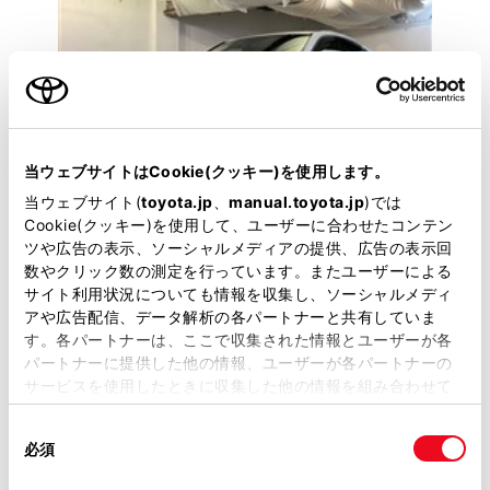
当ウェブサイトはCookie(クッキー)を使用します。
当ウェブサイト(
toyota.jp
、
manual.toyota.jp
)では
Cookie(クッキー)を使用して、ユーザーに合わせたコンテン
ツや広告の表示、ソーシャルメディアの提供、広告の表示回
数やクリック数の測定を行っています。またユーザーによる
トヨタ
サイト利用状況についても情報を収集し、ソーシャルメディ
ハリアーHV Z
アや広告配信、データ解析の各パートナーと共有していま
す。各パートナーは、ここで収集された情報とユーザーが各
近畿在住でご来店頂けるお客様への販売に限らせてい
パートナーに提供した他の情報、ユーザーが各パートナーの
ただきます。
サービスを使用したときに収集した他の情報を組み合わせて
使用することがあります。当ウェブサイトの使用を続行する
同
とCookie(クッキー)に同意したこととなります。
428.7
必須
意
万円
支払総額
の
「すべてのCookieを許可」をクリックすることで、お客様の
418万円
10.7万円
車両価格
諸費用