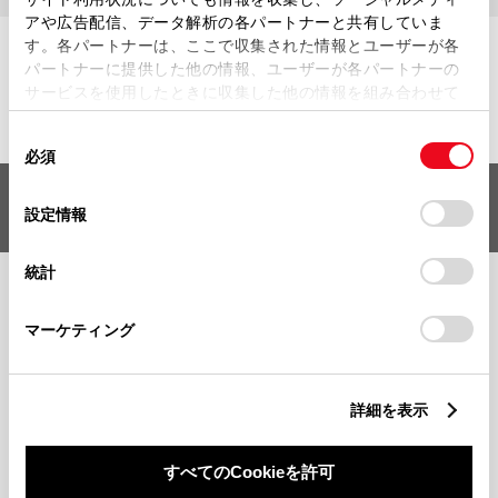
アや広告配信、データ解析の各パートナーと共有していま
す。各パートナーは、ここで収集された情報とユーザーが各
ボディタイプから探す
パートナーに提供した他の情報、ユーザーが各パートナーの
サービスを使用したときに収集した他の情報を組み合わせて
使用することがあります。当ウェブサイトの使用を続行する
同
とCookie(クッキー)に同意したこととなります。
必須
意
の
「すべてのCookieを許可」をクリックすることで、お客様の
選択した車種の
クリア
選
デバイスにすべてのCookie(クッキー)が保存されることに同
設定情報
中古車を探す（
0
台）
択
意したことになります。Cookie(クッキー)のオプトアウト、
設定の変更、同意を撤回したりするにあたっては、当社の
統計
「
Cookie（クッキー）情報の取り扱いについて
」をご覧くだ
さい。
FAQ・お問い合わせ
マーケティング
関連サイト
詳細を表示
関連サービス
すべてのCookieを許可