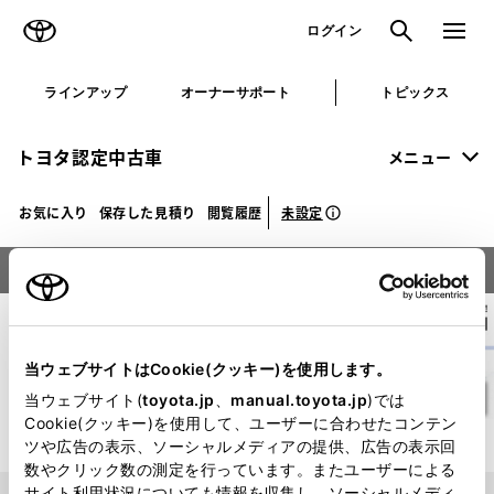
TOYOTA
検索
メニュ
ログイン
ラインアップ
オーナーサポート
トピックス
トヨタ認定中古車
メニュー
未設定
お気に入り
保存した見積り
閲覧履歴
車種選択
当ウェブサイトはCookie(クッキー)を使用します。
当ウェブサイト(
toyota.jp
、
manual.toyota.jp
)では
Cookie(クッキー)を使用して、ユーザーに合わせたコンテン
ツや広告の表示、ソーシャルメディアの提供、広告の表示回
数やクリック数の測定を行っています。またユーザーによる
日野
サイト利用状況についても情報を収集し、ソーシャルメディ
現在選択中のメーカー：