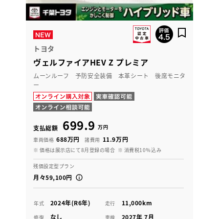
トヨタ
ヴェルファイアHEV Z プレミア
ムーンルーフ 予防安全装備 本革シート 後席モニタ
ー
699.9
万円
支払総額
688万円
11.9万円
車両価格
諸費用
※ 価格は展示店にて8月登録の場合
※ 消費税10％込み
残価設定型プラン
月々59,100円
2024年(R6年)
11,000km
年式
走行
なし
2027年 7月
修復
車検