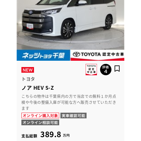
トヨタ
ノア HEV S-Z
こちらの物件は千葉県内の方で当店での無料１か月点
検や今後の整備入庫が可能な方へ販売させていただき
ます
389.8
万円
支払総額