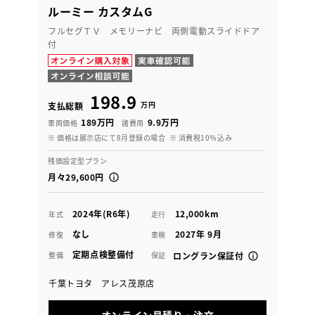
ルーミー カスタムG
フルセグＴＶ メモリーナビ 両側電動スライドドア
付
198.9
万円
支払総額
189万円
9.9万円
車両価格
諸費用
※ 価格は展示店にて8月登録の場合
※ 消費税10％込み
残価設定型プラン
月々29,600円
2024年(R6年)
12,000km
年式
走行
なし
2027年 9月
修復
車検
定期点検整備付
整備
保証
ロングラン保証付
千葉トヨタ アレス茂原店