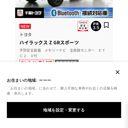
トヨタ
ハイラックス Z GRスポーツ
予防安全装備 メモリーナビ 全周囲モニター ＥＴ
Ｃ２．０付
427.6
万円
お住まいの地域:
ーーー
支払総額
418万円
9.6万円
車両価格
諸費用
「お住まいの地域」に合わせて、購入可能な車両やお近くの店舗を
検
索・表示します。
※ 価格は展示店にて8月登録の場合
※ 消費税10％込み
残価設定型プラン
月々42,000円
2023年(R5年)
42,000km
年式
走行