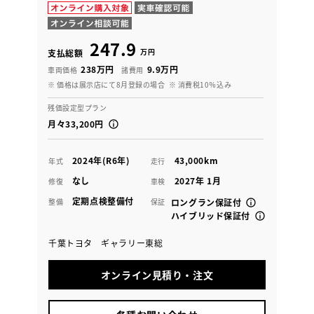
247.9
万円
支払総額
238万円
9.9万円
車両価格
諸費用
※ 価格は展示店にて8月登録の場合
※ 消費税10％込み
残価設定型プラン
月々33,200円
2024年(R6年)
43,000km
年式
走行
なし
2027年 1月
修復
車検
定期点検整備付
整備
保証
ロングラン保証付
ハイブリッド保証付
千葉トヨタ ギャラリー東総
オンライン見積り・注文