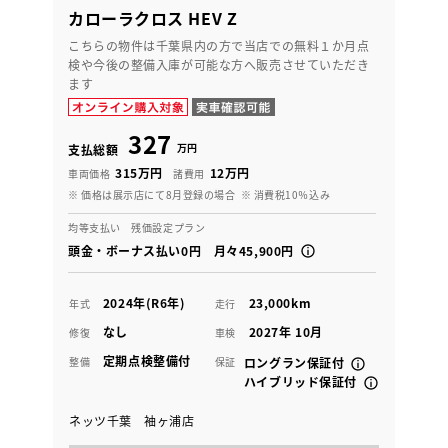
カローラクロス HEV Z
こちらの物件は千葉県内の方で当店での無料１か月点
検や今後の整備入庫が可能な方へ販売させていただき
ます
327
万円
支払総額
315万円
12万円
車両価格
諸費用
※ 価格は展示店にて8月登録の場合
※ 消費税10％込み
均等支払い 残価設定プラン
頭金・ボーナス払い0円 月々45,900円
2024年(R6年)
23,000km
年式
走行
なし
2027年 10月
修復
車検
定期点検整備付
整備
保証
ロングラン保証付
ハイブリッド保証付
ネッツ千葉 袖ヶ浦店