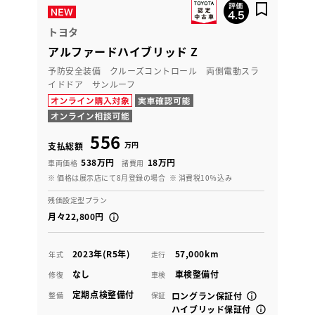
トヨタ
アルファードハイブリッド Z
予防安全装備 クルーズコントロール 両側電動スラ
イドドア サンルーフ
556
万円
支払総額
538万円
18万円
車両価格
諸費用
※ 価格は展示店にて8月登録の場合
※ 消費税10％込み
残価設定型プラン
月々22,800円
2023年(R5年)
57,000km
年式
走行
なし
車検整備付
修復
車検
定期点検整備付
整備
保証
ロングラン保証付
ハイブリッド保証付