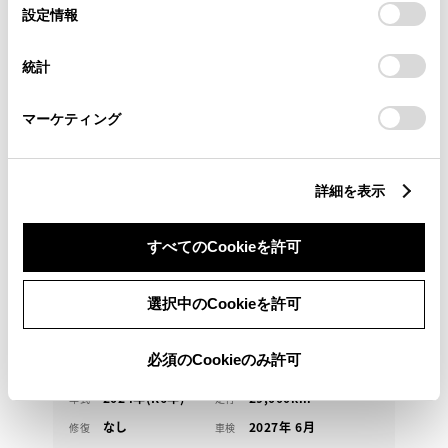
選
デバイスにすべてのCookie(クッキー)が保存されることに同
設定情報
択
意したことになります。Cookie(クッキー)のオプトアウト、
設定の変更、同意を撤回したりするにあたっては、当社の
トヨタ
統計
「
Cookie（クッキー）情報の取り扱いについて
」をご覧くだ
ヴォクシー S-G
さい。
マーケティング
こちらの物件は千葉県内の方で当社での無料１か月点
検や今後の整備入庫が可能な方へ販売させていただき
ます
詳細を表示
322
万円
支払総額
すべてのCookieを許可
310万円
12万円
車両価格
諸費用
※ 価格は展示店にて8月登録の場合
※ 消費税10％込み
選択中のCookieを許可
均等支払い 残価設定プラン
頭金・ボーナス払い0円 月々45,200円
必須のCookieのみ許可
2024年(R6年)
29,000km
年式
走行
なし
2027年 6月
修復
車検