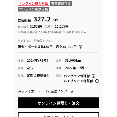
327.2
万円
支払総額
315万円
12.2万円
車両価格
諸費用
※ 価格は展示店にて8月登録の場合
※ 消費税10％込み
均等支払い 残価設定プラン
頭金・ボーナス払い0円 月々45,900円
2024年(R6年)
33,000km
年式
走行
なし
2027年 12月
修復
車検
定期点検整備付
整備
保証
ロングラン保証付
ハイブリッド保証付
ネッツ千葉 ユーコム富里インター店
オンライン見積り・注文