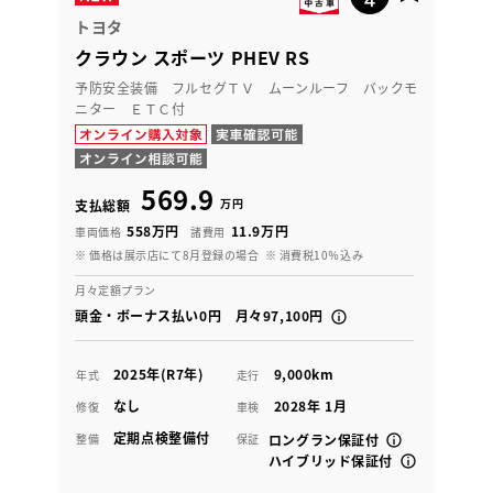
トヨタ
クラウン スポーツ PHEV RS
予防安全装備 フルセグＴＶ ムーンルーフ バックモ
ニター ＥＴＣ付
569.9
万円
支払総額
558万円
11.9万円
車両価格
諸費用
※ 価格は展示店にて8月登録の場合
※ 消費税10％込み
月々定額プラン
頭金・ボーナス払い0円 月々97,100円
2025年(R7年)
9,000km
年式
走行
なし
2028年 1月
修復
車検
定期点検整備付
整備
保証
ロングラン保証付
ハイブリッド保証付