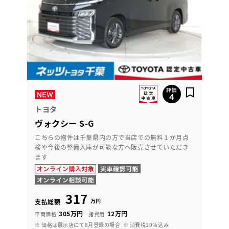
トヨタ
ヴォクシー S-G
こちらの物件は千葉県内の方で当店での無料１か月点
検や今後の整備入庫が可能な方へ販売させていただき
ます
317
万円
支払総額
305万円
12万円
車両価格
諸費用
※ 価格は展示店にて8月登録の場合
※ 消費税10％込み