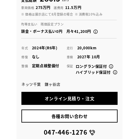
支払総額
275万円
11.5万円
車両価格
諸費用
※ 価格は展示店にて8月登録の場合
※ 消費税10％込み
均等支払い 残価設定プラン
頭金・ボーナス払い0円 月々41,200円
2024年(R6年)
20,000km
年式
走行
なし
2027年 10月
修復
車検
定期点検整備付
整備
保証
ロングラン保証付
ハイブリッド保証付
ネッツ千葉 鎌ヶ谷店
オンライン見積り・注文
各種お問い合わせ
047-446-1276