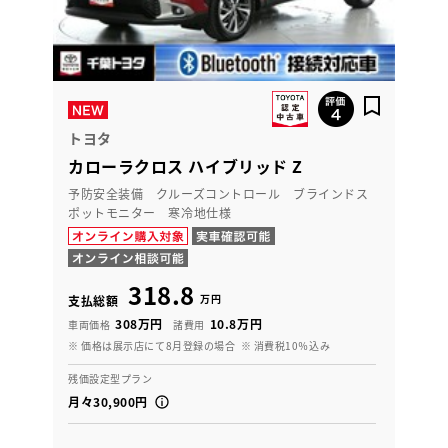
トヨタ
カローラクロス ハイブリッド Z
予防安全装備 クルーズコントロール ブラインドス
ポットモニター 寒冷地仕様
318.8
万円
支払総額
308万円
10.8万円
車両価格
諸費用
※ 価格は展示店にて8月登録の場合
※ 消費税10％込み
残価設定型プラン
月々30,900円