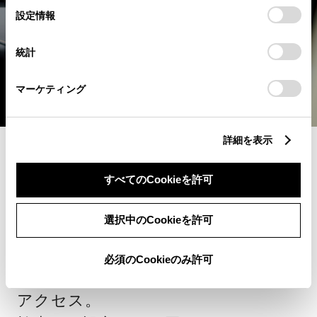
選
デバイスにすべてのCookie(クッキー)が保存されることに同
設定情報
択
意したことになります。Cookie(クッキー)のオプトアウト、
設定の変更、同意を撤回したりするにあたっては、当社の
統計
「
Cookie（クッキー）情報の取り扱いについて
」をご覧くだ
さい。
マーケティング
詳細を表示
コネクティッド
すべてのCookieを許可
快適便利なつなが
選択中のCookieを許可
り。
必須のCookieのみ許可
楽しいことや知りたいことにすぐに
アクセス。