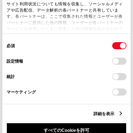
サイト利用状況についても情報を収集し、ソーシャルメディ
アや広告配信、データ解析の各パートナーと共有していま
操作ガイド
す。各パートナーは、ここで収集された情報とユーザーが各
パートナーに提供した他の情報、ユーザーが各パートナーの
サービスを使用したときに収集した他の情報を組み合わせて
使用することがあります。当ウェブサイトの使用を続行する
同
とCookie(クッキー)に同意したこととなります。
必須
意
の
「すべてのCookieを許可」をクリックすることで、お客様の
選
デバイスにすべてのCookie(クッキー)が保存されることに同
設定情報
択
意したことになります。Cookie(クッキー)のオプトアウト、
設定の変更、同意を撤回したりするにあたっては、当社の
統計
「
Cookie（クッキー）情報の取り扱いについて
」をご覧くだ
さい。
マーケティング
詳細を表示
すべてのCookieを許可