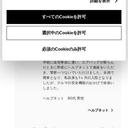
詳細を表示
ナビが設定できたので嬉しかったです。
エージェント 60代・男性
すべてのCookieを許可
エージェント
選択中のCookieを許可
追突事故での自動通報で助かりま
必須のCookieのみ許可
した
早朝に追突事故に遭い、エアバッグが膨らん
だときに即座にヘルプネットで連絡をいただ
き、警察へつないでいただけました。全損で
廃車となり、私自身も1ヶ月の入院となりま
したが、クルマの安全機能のおかげで命拾い
しました。
ヘルプネット 60代 男性
ヘルプネット