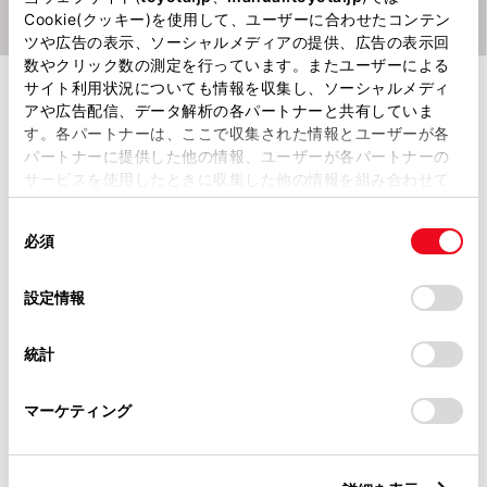
Cookie(クッキー)を使用して、ユーザーに合わせたコンテン
ツや広告の表示、ソーシャルメディアの提供、広告の表示回
数やクリック数の測定を行っています。またユーザーによる
24時間365日、クルマが通信でスマート
サイト利用状況についても情報を収集し、ソーシャルメディ
フォンやトヨタとつながることで、もっと
アや広告配信、データ解析の各パートナーと共有していま
す。各パートナーは、ここで収集された情報とユーザーが各
安心にお乗りいただけるサービスです。
パートナーに提供した他の情報、ユーザーが各パートナーの
サービスを使用したときに収集した他の情報を組み合わせて
使用することがあります。当ウェブサイトの使用を続行する
同
とCookie(クッキー)に同意したこととなります。
必須
お客さまの声
意
の
「すべてのCookieを許可」をクリックすることで、お客様の
選
デバイスにすべてのCookie(クッキー)が保存されることに同
設定情報
択
意したことになります。Cookie(クッキー)のオプトアウト、
設定の変更、同意を撤回したりするにあたっては、当社の
統計
急な目的地の変更も音声で簡単！
「
Cookie（クッキー）情報の取り扱いについて
」をご覧くだ
さい。
マーケティング
都心での運転中、急に近くに行きたいデパー
トが出てきましたが、信号待ちの短い間に音
声でデパートの名前を言ってすぐにナビを設
定できました。運転中に、細かい操作無しで