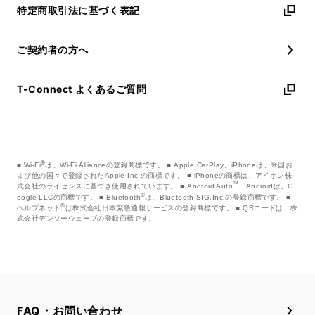
特定商取引法に基づく表記
ご契約者の方へ
T-Connect よくあるご質問
®
Wi-Fi
は、Wi-Fi Allianceの登録商標です。
Apple CarPlay、iPhoneは、米国お
よび他の国々で登録されたApple Inc.の商標です。
iPhoneの商標は、アイホン株
™
式会社のライセンスに基づき使用されています。
Android Auto
、Androidは、G
®
oogle LLCの商標です。
Bluetooth
は、Bluetooth SIG,Inc.の登録商標です。
®
ヘルプネット
は株式会社日本緊急通報サービスの登録商標です。
QRコードは、株
式会社デンソーウェーブの登録商標です。
FAQ・お問い合わせ