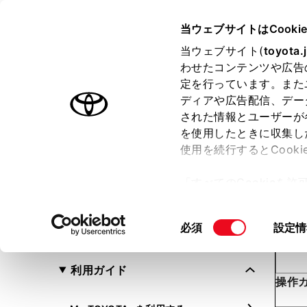
TOYOTA
当ウェブサイトはCooki
当ウェブサイト(
toyota.
わせたコンテンツや広告
定を行っています。また
ご利
ディアや広告配信、デー
T-Connect
された情報とユーザーが
オーナーズマニュアル
を使用したときに収集し
使用を続行するとCook
選択中のクルマ
「すべてのCookieを
未選択
変更
ー)が保存されることに同
設定した車種向けの情報を表示し
更、同意を撤回したりす
同
必須
設定情
ます
て
」をご覧ください。
意
の
利用ガイド
選
操作
択