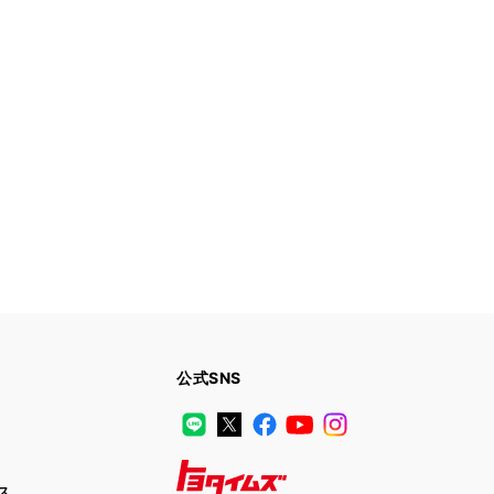
公式SNS
LINE
X
Facebook
YouTube
Instagram
ス