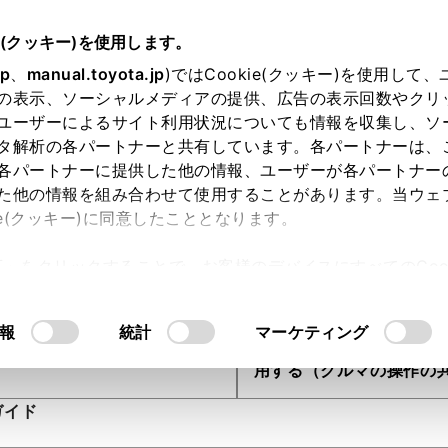
e(クッキー)を使用します。
jp
、
manual.toyota.jp
)ではCookie(クッキー)を使用して
の表示、ソーシャルメディアの提供、広告の表示回数やクリ
ユーザーによるサイト利用状況についても情報を収集し、ソ
用方法ガイド
タ解析の各パートナーと共有しています。各パートナーは、
各パートナーに提供した他の情報、ユーザーが各パートナー
た他の情報を組み合わせて使用することがあります。当ウェ
ie(クッキー)に同意したこととなります。
許可」をクリックすることで、お客様のデバイスにすべてのCook
意したことになります。Cookie(クッキー)のオプトアウト
るにあたっては、当社の「
Cookie（クッキー）情報の取り
報
統計
マーケティング
My TOYOTA+を​利用する​
家族と一緒にMy TOYOTA
用する​（クルマの​操作の​共
ガイド