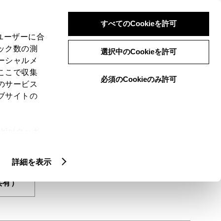
検索
メニュー
ログイン
すべてのCookieを許可
、ユーザーに合
ック数の測
選択中のCookieを許可
ーシャルメ
ここで収集
必須のCookieのみ許可
のサービス
ブサイトの
ie(クッキ
、設定の変
扱いについ
詳細を表示
+を​利
有）​