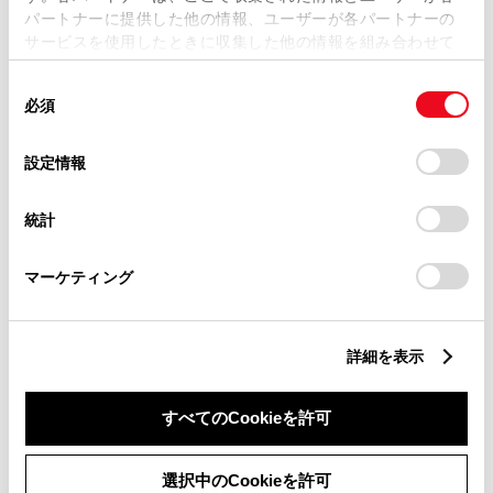
パートナーに提供した他の情報、ユーザーが各パートナーの
サービスを使用したときに収集した他の情報を組み合わせて
使用することがあります。当ウェブサイトの使用を続行する
同
とCookie(クッキー)に同意したこととなります。
必須
意
の
「すべてのCookieを許可」をクリックすることで、お客様の
選
デバイスにすべてのCookie(クッキー)が保存されることに同
設定情報
択
意したことになります。Cookie(クッキー)のオプトアウト、
設定の変更、同意を撤回したりするにあたっては、当社の
統計
「
Cookie（クッキー）情報の取り扱いについて
」をご覧くだ
さい。
マーケティング
詳細を表示
すべてのCookieを許可
選択中のCookieを許可