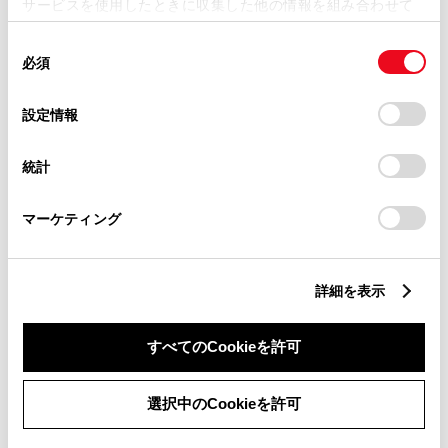
サービスを使用したときに収集した他の情報を組み合わせて
使用することがあります。当ウェブサイトの使用を続行する
同
とCookie(クッキー)に同意したこととなります。
クルマを操作して見つける
必須
意
の
「すべてのCookieを許可」をクリックすることで、お客様の
選
デバイスにすべてのCookie(クッキー)が保存されることに同
設定情報
択
意したことになります。Cookie(クッキー)のオプトアウト、
使用上の注意
設定の変更、同意を撤回したりするにあたっては、当社の
一部の車種のみご利用いただけます。
統計
「
Cookie（クッキー）情報の取り扱いについて
」をご覧くだ
クルマによっては、事前にディスプレイ（ナビ）か
さい。
らの利用設定が必要です。
マーケティング
動作条件
詳細を表示
次のときは、クルマの操作をご利用できません。
エンジンスイッチ／パワースイッチがACCまた
はONのとき
すべてのCookieを許可
電子キーが車内（トランク内も含む）にあると
検知したとき
選択中のCookieを許可
ドア・バックドア・ボンネットが開いている、
または開閉操作があったとき
他のリモート操作が操作中のとき