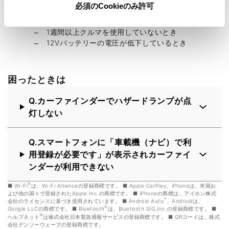
必須のCookieのみ許可
次のときは、正しく作動しないことがあります。
クルマが電波状態の悪い所にあるとき
1週間以上クルマを使用していないとき
12Vバッテリーの電圧が低下しているとき
困ったときは
Q.カーファインダーでハザードランプが点
灯しない
Q.スマートフォンに「車載機（ナビ）で利
用登録が必要です」が表示されカーファイ
ンダーが利用できない
®
Wi-Fi
は、Wi-Fi Allianceの登録商標です。
Apple CarPlay、iPhoneは、米国お
よび他の国々で登録されたApple Inc.の商標です。
iPhoneの商標は、アイホン株式
™
会社のライセンスに基づき使用されています。
Android Auto
、Androidは、
®
Google LLCの商標です。
Bluetooth
は、Bluetooth SIG,Inc.の登録商標です。
®
ヘルプネット
は株式会社日本緊急通報サービスの登録商標です。
QRコードは、株式
会社デンソーウェーブの登録商標です。