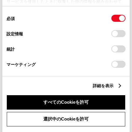
サービスを使用したときに収集した他の情報を組み合わせて
使用することがあります。当ウェブサイトの使用を続行する
同
とCookie(クッキー)に同意したこととなります。
クルマを操作して見つける
必須
意
の
「すべてのCookieを許可」をクリックすることで、お客様の
選
デバイスにすべてのCookie(クッキー)が保存されることに同
設定情報
択
意したことになります。Cookie(クッキー)のオプトアウト、
使用上の注意
設定の変更、同意を撤回したりするにあたっては、当社の
一部の車種のみご利用いただけます。
統計
「
Cookie（クッキー）情報の取り扱いについて
」をご覧くだ
クルマによっては、事前にディスプレイ（ナビ）か
さい。
らの利用設定が必要です。
マーケティング
動作条件
詳細を表示
次のときは、クルマの操作をご利用できません。
エンジンスイッチ／パワースイッチがACCまた
はONのとき
すべてのCookieを許可
電子キーが車内（トランク内も含む）にあると
検知したとき
選択中のCookieを許可
ドア・バックドア・ボンネットが開いている、
または開閉操作があったとき
他のリモート操作が操作中のとき