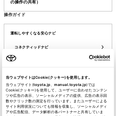
の​操作の​共有）​
操作ガイド
運転しやすくなる​安心ナビ
コネクティッドナビ
エージェント（音声対話サービス）
当ウェブサイトはCookie(クッキー)を使用します。
万が​一の​ときの​安心レスキュー
当ウェブサイト(
toyota.jp
、
manual.toyota.jp
)では
Cookie(クッキー)を使用して、ユーザーに合わせたコンテン
ツや広告の表示、ソーシャルメディアの提供、広告の表示回
ヘルプネット
数やクリック数の測定を行っています。またユーザーによる
サイト利用状況についても情報を収集し、ソーシャルメディ
アや広告配信、データ解析の各パートナーと共有していま
eケア（ヘルスチェックレポート）