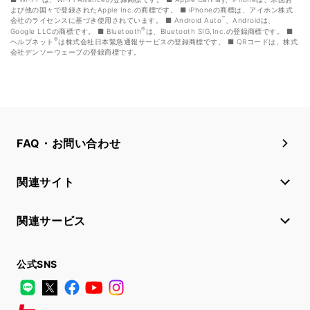
よび他の国々で登録されたApple Inc.の商標です。
iPhoneの商標は、アイホン株式
™
会社のライセンスに基づき使用されています。
Android Auto
、Androidは、
®
Google LLCの商標です。
Bluetooth
は、Bluetooth SIG,Inc.の登録商標です。
®
ヘルプネット
は株式会社日本緊急通報サービスの登録商標です。
QRコードは、株式
会社デンソーウェーブの登録商標です。
FAQ・お問い合わせ
関連サイト
関連サービス
公式SNS
LINE
X
Facebook
YouTube
Instagram