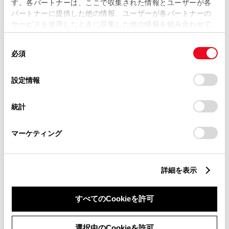
す。各パートナーは、ここで収集された情報とユーザーが各
パートナーに提供した他の情報、ユーザーが各パートナーの
ドライブ診断
サービスを使用したときに収集した他の情報を組み合わせて
使用することがあります。当ウェブサイトの使用を続行する
同
とCookie(クッキー)に同意したこととなります。
必須
意
の
「すべてのCookieを許可」をクリックすることで、お客様の
スマホで​見守る​安心セキュリティ
選
デバイスにすべてのCookie(クッキー)が保存されることに同
設定情報
択
意したことになります。Cookie(クッキー)のオプトアウト、
リモート確認
設定の変更、同意を撤回したりするにあたっては、当社の
統計
「
Cookie（クッキー）情報の取り扱いについて
」をご覧くだ
さい。
カーファインダー
マーケティング
マイカー始動ロック
詳細を表示
ドライブレコーダー／スマホdeドラレコ
すべてのCookieを許可
心地よい​体験を​つくる​快適サービス
選択中のCookieを許可