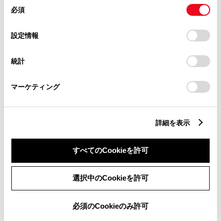
同
とCookie(クッキー)に同意したこととなります。
必須
意
の
「すべてのCookieを許可」をクリックすることで、お客様の
選
デバイスにすべてのCookie(クッキー)が保存されることに同
設定情報
択
意したことになります。Cookie(クッキー)のオプトアウト、
設定の変更、同意を撤回したりするにあたっては、当社の
統計
「
Cookie（クッキー）情報の取り扱いについて
」をご覧くだ
さい。
Webサイトでお申し込みされたお客さま
マーケティング
お申込み時の登録完了メール「申し込み完了のお知ら
せ」に、ご契約IDが記載されています。
詳細を表示
パスワードは、お申し込み時にお客さまご自身で設定されたパス
ワードとなります。
すべてのCookieを許可
選択中のCookieを許可
Step 4
お手続き完了
必須のCookieのみ許可