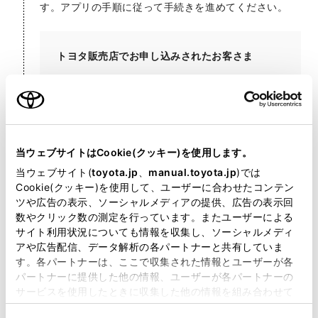
す。アプリの手順に従って手続きを進めてください。
トヨタ販売店でお申し込みされたお客さま
ご契約IDとパスワードは、お申し込み時にお渡ししてい
る「T-Connectご利用申込書」に記載されています。
ご購入されたおクルマやご利用サービスによって、ご契約IDの記
載場所が異なる場合があります。
「T-Connectご利用申込書」に記載されているパスワードは、お
申し込み時の初期値です。後日、お客さまご自身で変更された場
当ウェブサイトはCookie(クッキー)を使用します。
合は、変更後のパスワードをご利用下さい。
納車前のお客様は、納車後にマイカー登録をしてください。
当ウェブサイト(
toyota.jp
、
manual.toyota.jp
)では
Cookie(クッキー)を使用して、ユーザーに合わせたコンテン
ツや広告の表示、ソーシャルメディアの提供、広告の表示回
数やクリック数の測定を行っています。またユーザーによる
サイト利用状況についても情報を収集し、ソーシャルメディ
アや広告配信、データ解析の各パートナーと共有していま
す。各パートナーは、ここで収集された情報とユーザーが各
パートナーに提供した他の情報、ユーザーが各パートナーの
サービスを使用したときに収集した他の情報を組み合わせて
使用することがあります。当ウェブサイトの使用を続行する