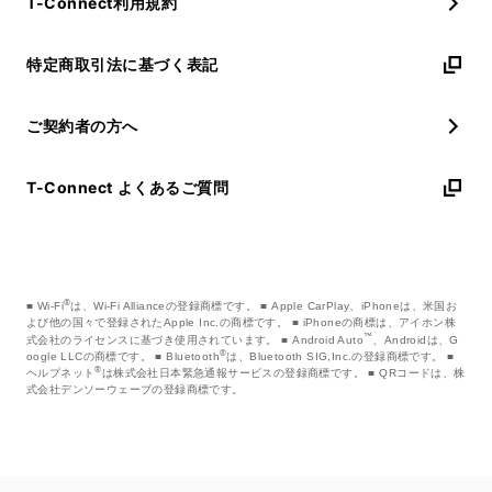
T-Connect利用規約
特定商取引法に基づく表記
ご契約者の方へ
T-Connect よくあるご質問
®
Wi-Fi
は、Wi-Fi Allianceの登録商標です。
Apple CarPlay、iPhoneは、米国お
よび他の国々で登録されたApple Inc.の商標です。
iPhoneの商標は、アイホン株
™
式会社のライセンスに基づき使用されています。
Android Auto
、Androidは、G
®
oogle LLCの商標です。
Bluetooth
は、Bluetooth SIG,Inc.の登録商標です。
®
ヘルプネット
は株式会社日本緊急通報サービスの登録商標です。
QRコードは、株
式会社デンソーウェーブの登録商標です。