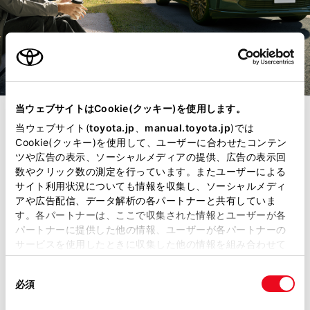
当ウェブサイトはCookie(クッキー)を使用します。
コネクティッド
当ウェブサイト(
toyota.jp
、
manual.toyota.jp
)では
Cookie(クッキー)を使用して、ユーザーに合わせたコンテン
クルマとつながる
ツや広告の表示、ソーシャルメディアの提供、広告の表示回
数やクリック数の測定を行っています。またユーザーによる
サイト利用状況についても情報を収集し、ソーシャルメディ
快適を。
アや広告配信、データ解析の各パートナーと共有していま
す。各パートナーは、ここで収集された情報とユーザーが各
パートナーに提供した他の情報、ユーザーが各パートナーの
運転中はもちろん、車外にいる時で
サービスを使用したときに収集した他の情報を組み合わせて
使用することがあります。当ウェブサイトの使用を続行する
も。クルマと情報をつなぐコネクテ
同
とCookie(クッキー)に同意したこととなります。
必須
ィッドがあれば快適・安心・スマート
意
の
「すべてのCookieを許可」をクリックすることで、お客様の