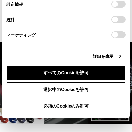
な移動が日常になる。
選
デバイスにすべてのCookie(クッキー)が保存されることに同
設定情報
択
意したことになります。Cookie(クッキー)のオプトアウト、
設定の変更、同意を撤回したりするにあたっては、当社の
詳細を見る
統計
「
Cookie（クッキー）情報の取り扱いについて
」をご覧くだ
さい。
マーケティング
詳細を表示
すべてのCookieを許可
選択中のCookieを許可
必須のCookieのみ許可