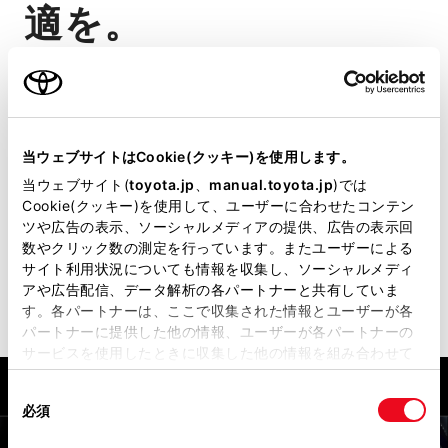
適を。
運転中はもちろん、車外にいる時で
も。
クルマと情報をつなぐコネクティッ
当ウェブサイトはCookie(クッキー)を使用します。
ドがあれば、快適・安心・スマートな
当ウェブサイト(
toyota.jp
、
manual.toyota.jp
)では
Cookie(クッキー)を使用して、ユーザーに合わせたコンテン
移動が日常になる。
ツや広告の表示、ソーシャルメディアの提供、広告の表示回
数やクリック数の測定を行っています。またユーザーによる
詳細を見る
サイト利用状況についても情報を収集し、ソーシャルメディ
アや広告配信、データ解析の各パートナーと共有していま
す。各パートナーは、ここで収集された情報とユーザーが各
パートナーに提供した他の情報、ユーザーが各パートナーの
サービスを使用したときに収集した他の情報を組み合わせて
使用することがあります。当ウェブサイトの使用を続行する
同
とCookie(クッキー)に同意したこととなります。
必須
意
の
「すべてのCookieを許可」をクリックすることで、お客様の