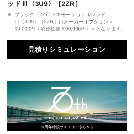
ッドⅢ〈3U9〉［2ZR］
※
ブラック〈227〉×エモーショナルレッド
Ⅲ〈3U9〉［2ZR］はメーカーオプション＜
99,000円（消費税抜き90,000円）＞となります。
見積りシミュレーション