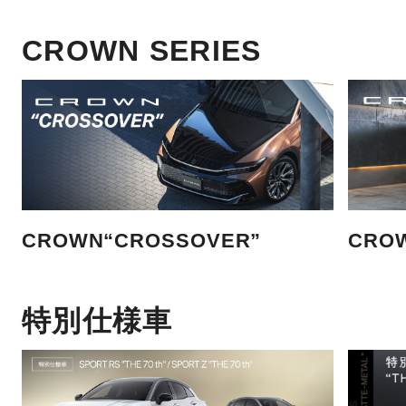
CROWN SERIES
CROWN“CROSSOVER”
CRO
特別仕様車