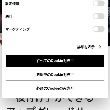
選
デバイスにすべてのCookie(クッキー)が保存されることに同
設定情報
択
意したことになります。Cookie(クッキー)のオプトアウト、
設定の変更、同意を撤回したりするにあたっては、当社の
統計
「
Cookie（クッキー）情報の取り扱いについて
」をご覧くだ
さい。
マーケティング
詳細を表示
アップグレード
すべてのCookieを許可
トヨタの純正オプシ
選択中のCookieを許可
ョンを、正規販売店で
必須のCookieのみ許可
「後付け」ができる