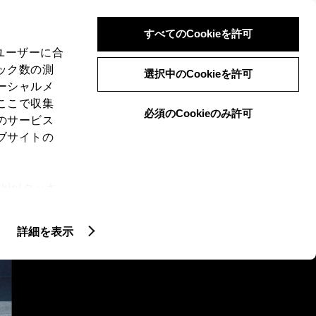
検索
メニュー
ログイン
すべてのCookieを許可
、ユーザーに合
ック数の測
選択中のCookieを許可
ーシャルメ
ここで収集
必須のCookieのみ許可
のサービス
ブサイトの
ie(クッキ
クティッド
カスタマイズカー
アッ
、設定の変
扱いについ
詳細を表示