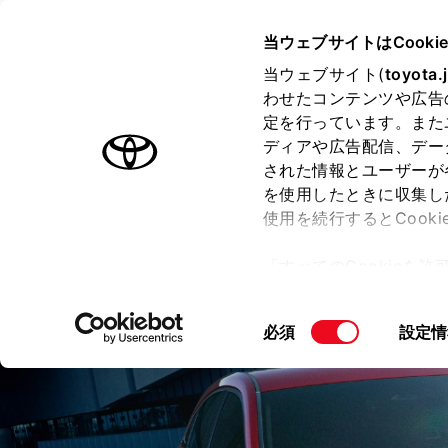
TOYOTA
当ウェブサイトはCooki
当ウェブサイト(
toyota.
わせたコンテンツや広告
ラインアップ
オーナーサポート
トピックス
定を行っています。また
ディアや広告配信、デー
クラウン（スポーツ）
された情報とユーザーが
を使用したときに収集し
使用を続行するとCook
「すべてのCookieを
価格・グレード
デザイン
室
ー)が保存されることに同
更、同意を撤回したりす
同
必須
設定情
て
」をご覧ください。
意
の
選
択