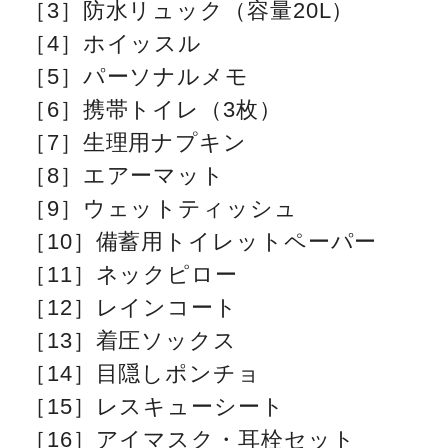
［3］防水リュック（容量20L）
［4］ホイッスル
［5］パーソナルメモ
［6］携帯トイレ（3枚）
［7］生理用ナプキン
［8］エアーマット
［9］ウェットティッシュ
［10］備蓄用トイレットペーパー
［11］ネックピロー
［12］レインコート
［13］着圧ソックス
［14］目隠しポンチョ
［15］レスキューシート
［16］アイマスク・耳栓セット