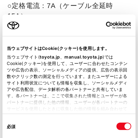
○定格電流：7A（ケーブル全延時
15A）
○コンセント形状：平行型
○電線仕様：SVCTF 2.0mm
×2芯
2
×10m
当ウェブサイトはCookie(クッキー)を使用します。
○出力設定：100Wまたは1500W（切
当ウェブサイト(
toyota.jp
、
manual.toyota.jp
)では
Cookie(クッキー)を使用して、ユーザーに合わせたコンテン
替式）
ツや広告の表示、ソーシャルメディアの提供、広告の表示回
○Type-A USB出力：DC5V 3A
数やクリック数の測定を行っています。またユーザーによる
サイト利用状況についても情報を収集し、ソーシャルメディ
○Type-C USB出力：最大20W
アや広告配信、データ解析の各パートナーと共有していま
す。各パートナーは、ここで収集された情報とユーザーが各
○基本性能：100Vコンセント×2、
パートナーに提供した他の情報、ユーザーが各パートナーの
USBポート（Type-A/Type-C）、使用
サービスを使用したときに収集した他の情報を組み合わせて
使用することがあります。当ウェブサイトの使用を続行する
電流値メーター、過電流警告ブザー、
同
とCookie(クッキー)に同意したこととなります。
必須
復帰ボタン
意
の
「すべてのCookieを許可」をクリックすることで、お客様の