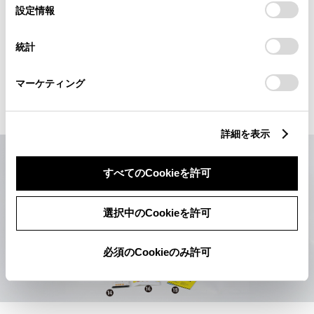
選
デバイスにすべてのCookie(クッキー)が保存されることに同
設定情報
18,150
択
意したことになります。Cookie(クッキー)のオプトアウト、
円
（消費税抜き16,500円）
設定の変更、同意を撤回したりするにあたっては、当社の
統計
「
Cookie（クッキー）情報の取り扱いについて
」をご覧くだ
さい。
マーケティング
保証
TZ用品：3年間
詳細を表示
すべてのCookieを許可
選択中のCookieを許可
必須のCookieのみ許可