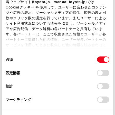
当ウェブサイト(
toyota.jp
、
manual.toyota.jp
)では
Cookie(クッキー)を使用して、ユーザーに合わせたコンテン
チャットでお問い合わせ
ツや広告の表示、ソーシャルメディアの提供、広告の表示回
数やクリック数の測定を行っています。またユーザーによる
サイト利用状況についても情報を収集し、ソーシャルメディ
受付：10:00～18:00
アや広告配信、データ解析の各パートナーと共有していま
（長期連休などの当社指定日を除く）
す。各パートナーは、ここで収集された情報とユーザーが各
パートナーに提供した他の情報、ユーザーが各パートナーの
サービスを使用したときに収集した他の情報を組み合わせて
画面右下の
を選択してくださ
使用することがあります。当ウェブサイトの使用を続行する
同
とCookie(クッキー)に同意したこととなります。
い。
必須
意
の
「すべてのCookieを許可」をクリックすることで、お客様の
チャットでのお問い合わせはお待たせ
選
デバイスにすべてのCookie(クッキー)が保存されることに同
設定情報
時間が少なくご案内が可能です。
択
意したことになります。Cookie(クッキー)のオプトアウト、
設定の変更、同意を撤回したりするにあたっては、当社の
統計
「
Cookie（クッキー）情報の取り扱いについて
」をご覧くだ
さい。
マーケティング