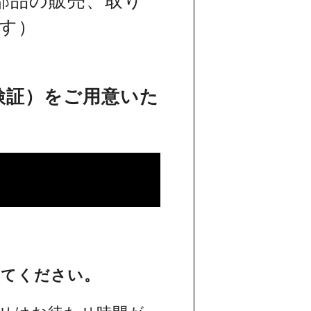
部品の販売、取り
す）
検証）をご用意いた
してください。