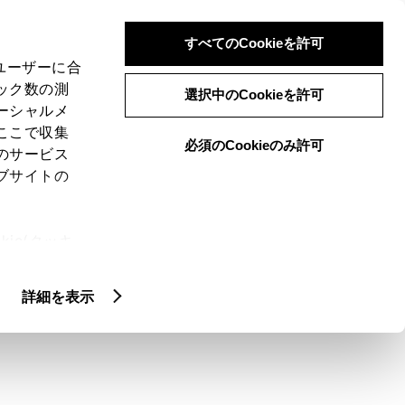
検索
メニュー
ログイン
すべてのCookieを許可
、ユーザーに合
ック数の測
選択中のCookieを許可
ーシャルメ
ここで収集
必須のCookieのみ許可
のサービス
ブサイトの
ie(クッキ
パスワードを忘れ
、設定の変
扱いについ
詳細を表示