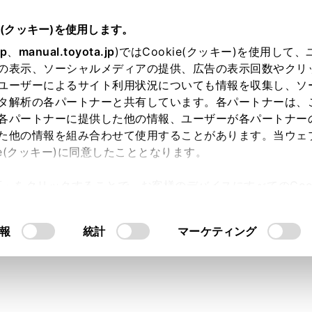
e(クッキー)を使用します。
jp
、
manual.toyota.jp
)ではCookie(クッキー)を使用して
の表示、ソーシャルメディアの提供、広告の表示回数やクリ
ユーザーによるサイト利用状況についても情報を収集し、ソ
タ解析の各パートナーと共有しています。各パートナーは、
各パートナーに提供した他の情報、ユーザーが各パートナー
た他の情報を組み合わせて使用することがあります。当ウェ
ie(クッキー)に同意したこととなります。
許可」をクリックすることで、お客様のデバイスにすべてのCook
カウント】ログインできない／
意したことになります。Cookie(クッキー)のオプトアウト
るにあたっては、当社の「
Cookie（クッキー）情報の取り
報
統計
マーケティング