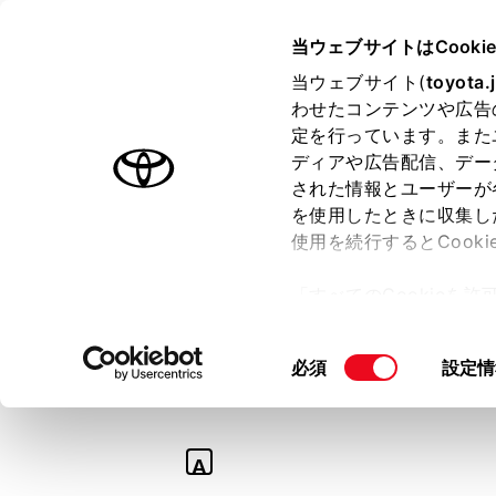
TOYOTA
当ウェブサイトはCooki
当ウェブサイト(
toyota.
わせたコンテンツや広告
ラインアップ
オーナーサポート
トピックス
定を行っています。また
ディアや広告配信、デー
された情報とユーザーが
を使用したときに収集し
使用を続行するとCook
Q
「すべてのCookieを
【TOYOTAア
ー)が保存されることに同
更、同意を撤回したりす
た。
同
必須
設定情
て
」をご覧ください。
意
の
選
A
択