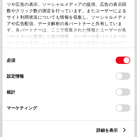
ツや広告の表示、ソーシャルメディアの提供、広告の表示回
数やクリック数の測定を行っています。またユーザーによる
カローラ スポーツ
アクア
サイト利用状況についても情報を収集し、ソーシャルメディ
アや広告配信、データ解析の各パートナーと共有していま
す。各パートナーは、ここで収集された情報とユーザーが各
パートナーに提供した他の情報、ユーザーが各パートナーの
サービスを使用したときに収集した他の情報を組み合わせて
GRヤリス
ヤリス
使用することがあります。当ウェブサイトの使用を続行する
同
とCookie(クッキー)に同意したこととなります。
必須
意
の
「すべてのCookieを許可」をクリックすることで、お客様の
選
デバイスにすべてのCookie(クッキー)が保存されることに同
設定情報
ルーミー
択
意したことになります。Cookie(クッキー)のオプトアウト、
設定の変更、同意を撤回したりするにあたっては、当社の
統計
「
Cookie（クッキー）情報の取り扱いについて
」をご覧くだ
さい。
マーケティング
FAQ・お問い合わせ
詳細を表示