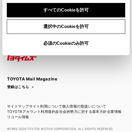
関連サイト
すべてのCookieを許可
関連サービス
選択中のCookieを許可
公式SNS
LINE
X
Facebook
YouTube
Instagram
必須のCookieのみ許可
トヨタイムズ
TOYOTA Mail Magazine
登録はこちら
サイトマップ
サイト利用について
個人情報の取扱いについて
TOYOTAアカウント利用規約
反社会的勢力に対する基本方針
企業情報
リコール情報
©1995-2026 TOYOTA MOTOR CORPORATION. ALL RIGHTS RESERVED.